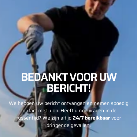
BEDANKT VOOR UW
BERICHT!
We hebben uw bericht ontvangen en nemen spoedig
contact met u op. Heeft u nog vragen in de
tussentijd? We zijn altijd
24/7 bereikbaar
voor
dringende gevallen.