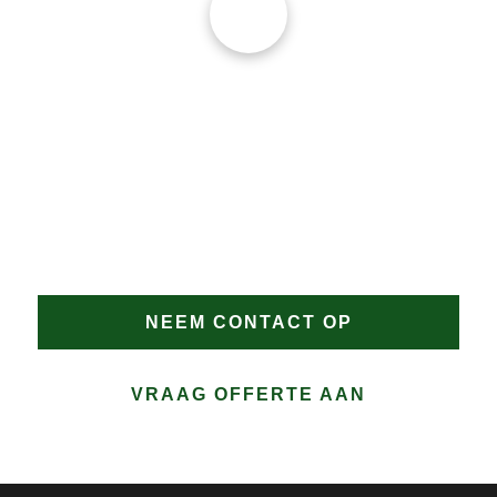
verdere schade 
JAN GROEN | OPRICHTER
wordt voorkomen.
DAKPROBLEMEN?
Heeft u dakproblemen in Akersloot of wilt u
advies? Vertrouw op Groen Dakwerken voor een
snelle en doeltreffende oplossing. Bel direct of
vraag eenvoudig een offerte aan.
NEEM CONTACT OP
VRAAG OFFERTE AAN