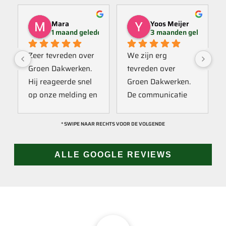
Mara
Yoos Meijer
1 maand geleden
3 maanden geleden
Zeer tevreden over 
We zijn erg 
Groen Dakwerken. 
tevreden over 
Hij reageerde snel 
Groen Dakwerken. 
op onze melding en 
De communicatie 
kwam direct met 
verliep erg soepel 
een collega kijken 
met Jan, hij heeft 
* SWIPE NAAR RECHTS VOOR DE VOLGENDE
naar het probleem. 
veel kennis van het 
Omdat een 
vak en werkt snel & 
ALLE GOOGLE REVIEWS
definitieve reparatie 
zorgvuldig. Echt 
niet meteen 
een aanrader! 
mogelijk was, heeft 
10/10!
hij eerst een 
noodoplossing 
geplaatst zodat 