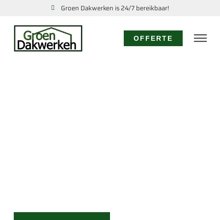
Groen Dakwerken is 24/7 bereikbaar!
OFFERTE
DAKDEKKER
AKERSLOOT: UW
EXPERT VOOR ALLE
DAKWERKZAAMHEDEN
Voor vakkundige dakrenovatie, snelle reparatie of
direct hulp bij lekkage in Akersloot, staat Groen
Dakwerken voor u klaar. Vertrouw op ons
vakmanschap, snelle service en eerlijke prijzen voor
al uw dakbehoeften.