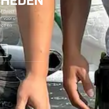
HEDEN
f direct
n voor u
ice en