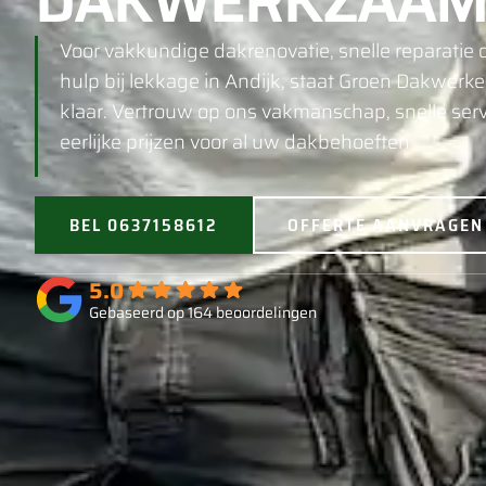
DAKWERKZAAM
Voor vakkundige dakrenovatie, snelle reparatie o
hulp bij lekkage in Andijk, staat Groen Dakwerke
klaar. Vertrouw op ons vakmanschap, snelle serv
eerlijke prijzen voor al uw dakbehoeften.
BEL 0637158612
OFFERTE AANVRAGEN
5.0
Gebaseerd op 164 beoordelingen