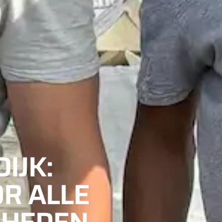
IJK:
R ALLE