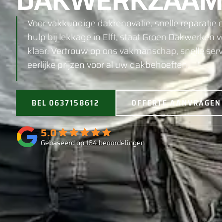
DAKWERKZAAM
Voor vakkundige dakrenovatie, snelle reparatie o
hulp bij lekkage in Elft, staat Groen Dakwerken v
klaar. Vertrouw op ons vakmanschap, snelle serv
eerlijke prijzen voor al uw dakbehoeften.
BEL 0637158612
OFFERTE AANVRAGEN
5.0
Gebaseerd op 164 beoordelingen