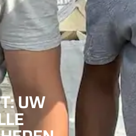
T: UW
LLE