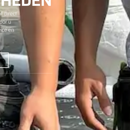
HEDEN
f direct
oor u
ice en