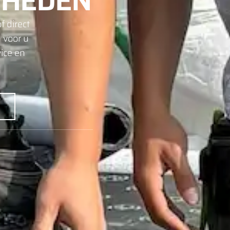
HEDEN
f direct
 voor u
ice en