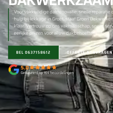
DAKWERKZAAM
Voor vakkundige dakrenovatie, snelle reparatie o
hulp bij lekkage in Groet, staat Groen Dakwerken
klaar. Vertrouw op ons vakmanschap, snelle serv
eerlijke prijzen voor al uw dakbehoeften.
BEL 0637158612
OFFERTE AANVRAGEN
5.0
Gebaseerd op 164 beoordelingen