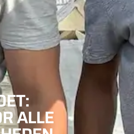
OET:
R ALLE