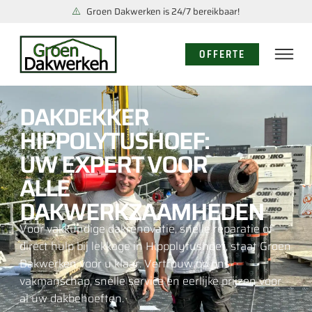
Groen Dakwerken is 24/7 bereikbaar!
OFFERTE
DAKDEKKER
HIPPOLYTUSHOEF:
UW EXPERT VOOR
ALLE
DAKWERKZAAMHEDEN
Voor vakkundige dakrenovatie, snelle reparatie of
direct hulp bij lekkage in Hippolytushoef, staat Groen
Dakwerken voor u klaar. Vertrouw op ons
vakmanschap, snelle service en eerlijke prijzen voor
al uw dakbehoeften.