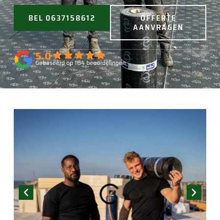
BEL 0637158612
OFFERTE
AANVRAGEN
5.0
Gebaseerd op 164 beoordelingen