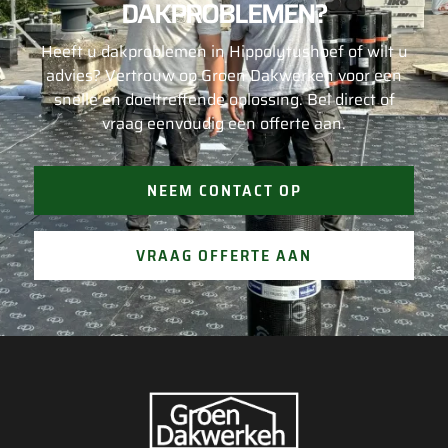
DAKPROBLEMEN?
Heeft u dakproblemen in Hippolytushoef of wilt u
advies? Vertrouw op Groen Dakwerken voor een
snelle en doeltreffende oplossing. Bel direct of
vraag eenvoudig een offerte aan.
NEEM CONTACT OP
VRAAG OFFERTE AAN