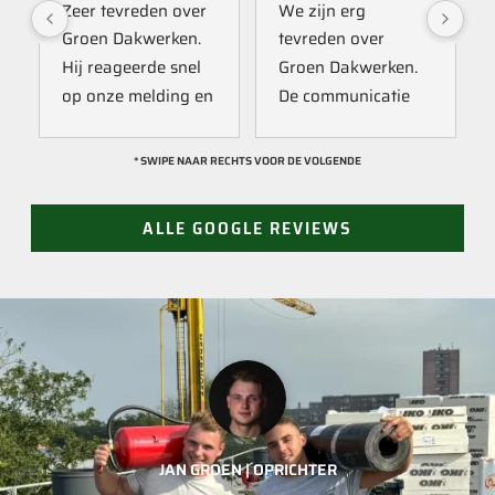
Zeer tevreden over 
We zijn erg 
Groen Dakwerken. 
tevreden over 
Hij reageerde snel 
Groen Dakwerken. 
op onze melding en 
De communicatie 
kwam direct met 
verliep erg soepel 
een collega kijken 
met Jan, hij heeft 
* SWIPE NAAR RECHTS VOOR DE VOLGENDE
naar het probleem. 
veel kennis van het 
Omdat een 
vak en werkt snel & 
ALLE GOOGLE REVIEWS
definitieve reparatie 
zorgvuldig. Echt 
niet meteen 
een aanrader! 
mogelijk was, heeft 
10/10!
hij eerst een 
noodoplossing 
geplaatst zodat 
verdere schade 
wordt voorkomen.
JAN GROEN | OPRICHTER