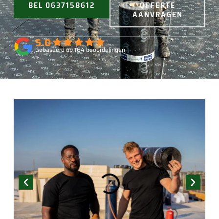
BEL 0637158612
OFFERTE
AANVRAGEN
5.0
Gebaseerd op 164 beoordelingen