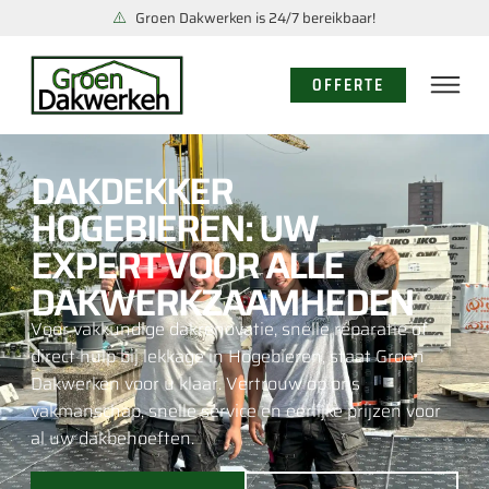
Groen Dakwerken is 24/7 bereikbaar!
OFFERTE
DAKDEKKER
HOGEBIEREN: UW
EXPERT VOOR ALLE
DAKWERKZAAMHEDEN
Voor vakkundige dakrenovatie, snelle reparatie of
direct hulp bij lekkage in Hogebieren, staat Groen
Dakwerken voor u klaar. Vertrouw op ons
vakmanschap, snelle service en eerlijke prijzen voor
al uw dakbehoeften.