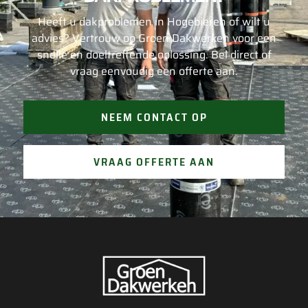
Heeft u dakproblemen in Hogebieren of wilt u
advies? Vertrouw op Groen Dakwerken voor een
snelle en doeltreffende oplossing. Bel direct of
vraag eenvoudig een offerte aan.
NEEM CONTACT OP
VRAAG OFFERTE AAN