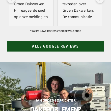
Groen Dakwerken. 
tevreden over 
Hij reageerde snel 
Groen Dakwerken. 
op onze melding en 
De communicatie 
kwam direct met 
verliep erg soepel 
een collega kijken 
met Jan, hij heeft 
* SWIPE NAAR RECHTS VOOR DE VOLGENDE
naar het probleem. 
veel kennis van het 
Omdat een 
vak en werkt snel & 
ALLE GOOGLE REVIEWS
definitieve reparatie 
zorgvuldig. Echt 
niet meteen 
een aanrader! 
mogelijk was, heeft 
10/10!
hij eerst een 
noodoplossing 
geplaatst zodat 
verdere schade 
wordt voorkomen.
JAN GROEN | OPRICHTER
DAKPROBLEMEN?