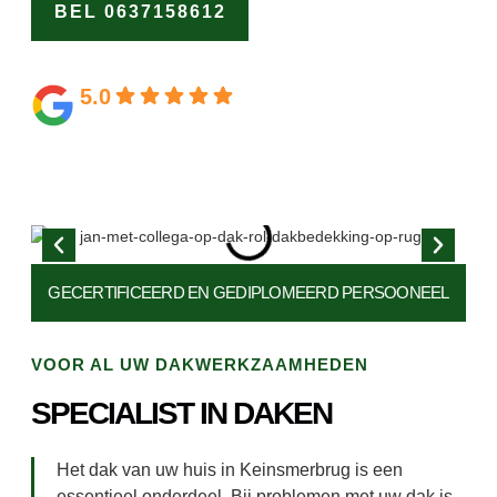
BEL 0637158612
OFFERTE
AANVRAGEN
5.0
Gebaseerd op 164 beoordelingen
GECERTIFICEERD EN
GEDIPLOMEERD PERSOONEEL
VOOR AL UW DAKWERKZAAMHEDEN
SPECIALIST IN DAKEN
Het dak van uw huis in Keinsmerbrug is een
essentieel onderdeel. Bij problemen met uw dak is