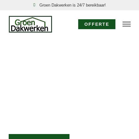
Groen Dakwerken is 24/7 bereikbaar!
OFFERTE
DAKDEKKER
KEINSMERBRUG: UW
EXPERT VOOR ALLE
DAKWERKZAAMHEDEN
Voor vakkundige dakrenovatie, snelle reparatie of
direct hulp bij lekkage in Keinsmerbrug, staat Groen
Dakwerken voor u klaar. Vertrouw op ons
vakmanschap, snelle service en eerlijke prijzen voor al
uw dakbehoeften.