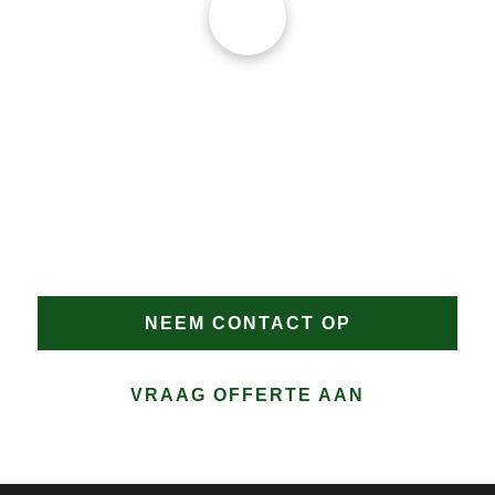
JAN GROEN | OPRICHTER
DAKPROBLEMEN?
Heeft u dakproblemen in Keinsmerbrug of wilt u
advies? Vertrouw op Groen Dakwerken voor een
snelle en doeltreffende oplossing. Bel direct of vraag
eenvoudig een offerte aan.
NEEM CONTACT OP
VRAAG OFFERTE AAN