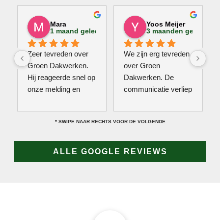
Mara
Yoos Meijer
1 maand geleden
3 maanden geleden
Zeer tevreden over 
We zijn erg tevreden 
Groen Dakwerken. 
over Groen 
Hij reageerde snel op 
Dakwerken. De 
onze melding en 
communicatie verliep 
kwam direct met een 
erg soepel met Jan, 
collega kijken naar 
hij heeft veel kennis 
* SWIPE NAAR RECHTS VOOR DE VOLGENDE
het probleem. Omdat 
van het vak en werkt 
een definitieve 
snel & zorgvuldig. 
reparatie niet meteen 
Echt een aanrader! 
ALLE GOOGLE REVIEWS
mogelijk was, heeft 
10/10!
hij eerst een 
noodoplossing 
geplaatst zodat 
verdere schade 
wordt voorkomen.