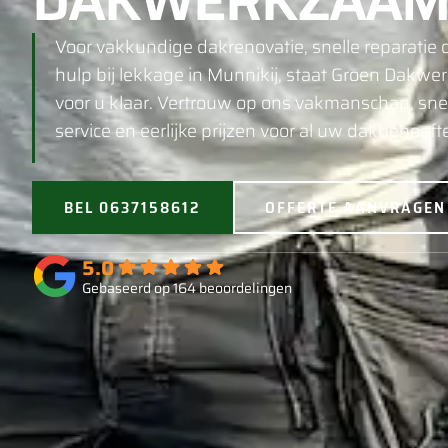
DAKWERKZAAM
Voor vakkundige dakrenovatie, snelle reparatie o
hulp bij lekkage in Munnikij, staat Groen Dakwe
voor u klaar. Vertrouw op ons vakmanschap, sne
service en eerlijke prijzen voor al uw dakbehoeft
BEL 0637158612
OFFERTE AANVRAGEN
5.0
Gebaseerd op 164 beoordelingen