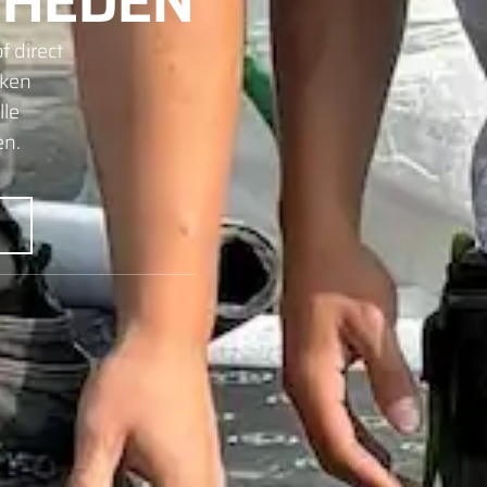
HEDEN
f direct
rken
lle
en.