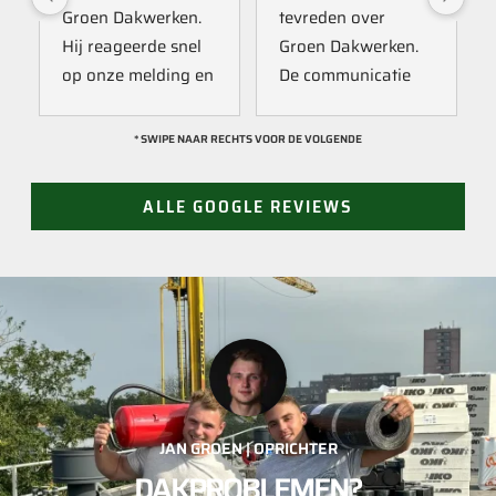
Groen Dakwerken. 
tevreden over 
Hij reageerde snel 
Groen Dakwerken. 
op onze melding en 
De communicatie 
kwam direct met 
verliep erg soepel 
een collega kijken 
met Jan, hij heeft 
* SWIPE NAAR RECHTS VOOR DE VOLGENDE
naar het probleem. 
veel kennis van het 
Omdat een 
vak en werkt snel & 
ALLE GOOGLE REVIEWS
definitieve reparatie 
zorgvuldig. Echt 
niet meteen 
een aanrader! 
mogelijk was, heeft 
10/10!
hij eerst een 
noodoplossing 
geplaatst zodat 
verdere schade 
wordt voorkomen.
JAN GROEN | OPRICHTER
DAKPROBLEMEN?