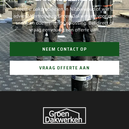
Heeft u dakproblemen in Nibbixwoud of wilt u
advies? Vertrouw op Groen Dakwerken voor een
snelle en doeltreffende oplossing. Bel direct of
vraag eenvoudig een offerte aan.
NEEM CONTACT OP
VRAAG OFFERTE AAN