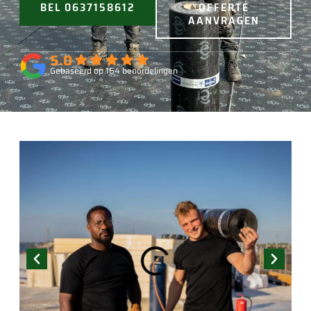
BEL 0637158612
OFFERTE
AANVRAGEN
5.0
Gebaseerd op 164 beoordelingen