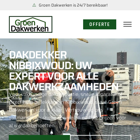
Groen Dakwerken is 24/7 bereikbaar!
OFFERTE
DAKDEKKER
NIBBIXWOUD: UW
EXPERT VOOR ALLE
DAKWERKZAAMHEDEN
Voor vakkundige dakrenovatie, snelle reparatie of
direct hulp bij lekkage in Nibbixwoud, staat Groen
Dakwerken voor u klaar. Vertrouw op ons
vakmanschap, snelle service en eerlijke prijzen voor
al uw dakbehoeften.