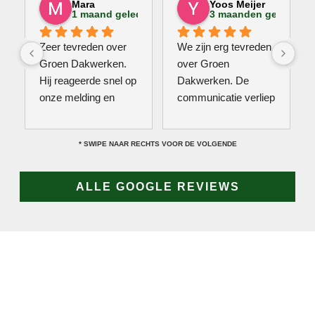
Mara
Yoos Meijer
1 maand geleden
3 maanden geleden
Zeer tevreden over 
We zijn erg tevreden 
Groen Dakwerken. 
over Groen 
Hij reageerde snel op 
Dakwerken. De 
onze melding en 
communicatie verliep 
kwam direct met een 
erg soepel met Jan, 
collega kijken naar 
hij heeft veel kennis 
* SWIPE NAAR RECHTS VOOR DE VOLGENDE
het probleem. Omdat 
van het vak en werkt 
een definitieve 
snel & zorgvuldig. 
reparatie niet meteen 
Echt een aanrader! 
ALLE GOOGLE REVIEWS
mogelijk was, heeft 
10/10!
hij eerst een 
noodoplossing 
geplaatst zodat 
verdere schade 
wordt voorkomen.
JAN GROEN | OPRICHTER