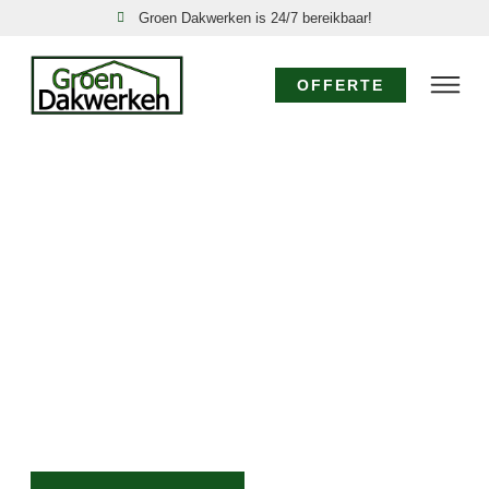
Groen Dakwerken is 24/7 bereikbaar!
OFFERTE
DAKDEKKER
NOORDDIJK: UW
EXPERT VOOR ALLE
DAKWERKZAAMHEDEN
Voor vakkundige dakrenovatie, snelle reparatie of
direct hulp bij lekkage in Noorddijk, staat Groen
Dakwerken voor u klaar. Vertrouw op ons
vakmanschap, snelle service en eerlijke prijzen voor al
uw dakbehoeften.