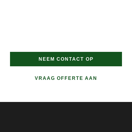
DAKPROBLEMEN?
Heeft u dakproblemen in Noorddijk of wilt u advies?
Vertrouw op Groen Dakwerken voor een snelle en
doeltreffende oplossing. Bel direct of vraag
eenvoudig een offerte aan.
NEEM CONTACT OP
VRAAG OFFERTE AAN