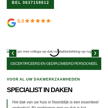
BEL 0637158612
OFFERTE
AANVRAGEN
5.0
Gebaseerd op 164 beoordelingen
GECERTIFICEERD EN
GEDIPLOMEERD PERSOONEEL
VOOR AL UW DAKWERKZAAMHEDEN
SPECIALIST IN DAKEN
Het dak van uw huis in Noorddijk is een essentieel
onderdeel. Bij problemen met uw dak is het