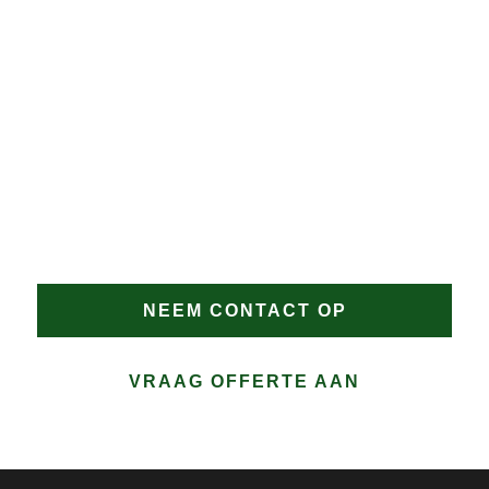
noodoplossing 
geplaatst zodat 
verdere schade 
JAN GROEN | OPRICHTER
wordt voorkomen.
DAKPROBLEMEN?
Heeft u dakproblemen in Oude-Niedorp of wilt u
advies? Vertrouw op Groen Dakwerken voor een
snelle en doeltreffende oplossing. Bel direct of
vraag eenvoudig een offerte aan.
NEEM CONTACT OP
VRAAG OFFERTE AAN