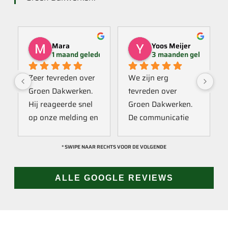
Mara
Yoos Meijer
1 maand geleden
3 maanden geleden
Zeer tevreden over 
We zijn erg 
Groen Dakwerken. 
tevreden over 
Hij reageerde snel 
Groen Dakwerken. 
op onze melding en 
De communicatie 
kwam direct met 
verliep erg soepel 
een collega kijken 
met Jan, hij heeft 
* SWIPE NAAR RECHTS VOOR DE VOLGENDE
naar het probleem. 
veel kennis van het 
Omdat een 
vak en werkt snel & 
ALLE GOOGLE REVIEWS
definitieve reparatie 
zorgvuldig. Echt 
niet meteen 
een aanrader! 
mogelijk was, heeft 
10/10!
hij eerst een 