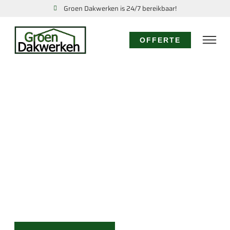
Groen Dakwerken is 24/7 bereikbaar!
OFFERTE
DAKDEKKER OUDE-
NIEDORP: UW EXPERT
VOOR ALLE
DAKWERKZAAMHEDEN
Voor vakkundige dakrenovatie, snelle reparatie of
direct hulp bij lekkage in Oude-Niedorp, staat Groen
Dakwerken voor u klaar. Vertrouw op ons
vakmanschap, snelle service en eerlijke prijzen voor
al uw dakbehoeften.