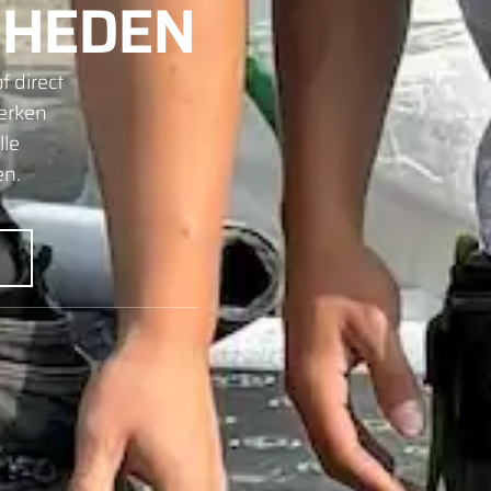
HEDEN
f direct
werken
lle
en.