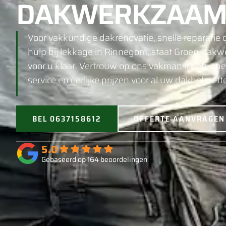
DAKWERKZAAM
Voor vakkundige dakrenovatie, snelle reparatie o
hulp bij lekkage in Rinnegom, staat Groen Dak
voor u klaar. Vertrouw op ons vakmanschap, sne
service en eerlijke prijzen voor al uw dakbehoeft
BEL 0637158612
OFFERTE AANVRAGEN
5.0
Gebaseerd op 164 beoordelingen