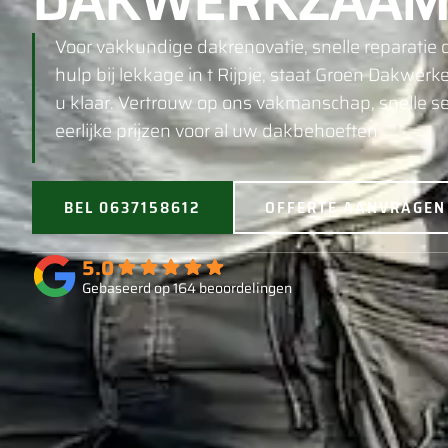
DAKWERKZAAM
Voor vakkundige dakrenovatie, snelle reparatie o
hulp bij lekkage in t Rijpje, staat Groen Dakwerk
u klaar. Vertrouw op ons vakmanschap, snelle se
eerlijke prijzen voor al uw dakbehoeften.
BEL 0637158612
OFFERTE AANVRAGEN
5.0
Gebaseerd op 164 beoordelingen