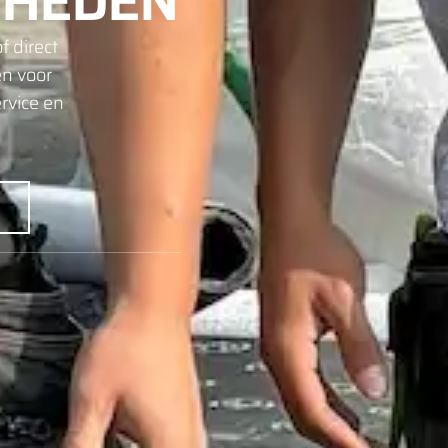
HEDEN
f direct
en voor
rvice en