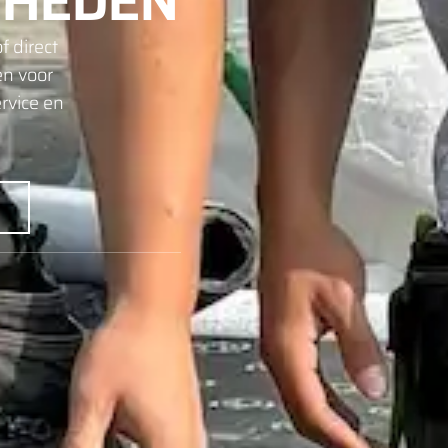
HEDEN
f direct
en voor
rvice en