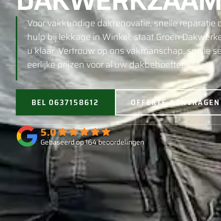
DAKWERKZAAM
Voor vakkundige dakrenovatie, snelle reparatie o
hulp bij lekkage in Winkel, staat Groen Dakwerk
u klaar. Vertrouw op ons vakmanschap, snelle se
eerlijke prijzen voor al uw dakbehoeften.
BEL 0637158612
OFFERTE AANVRAGEN
5.0
Gebaseerd op 164 beoordelingen