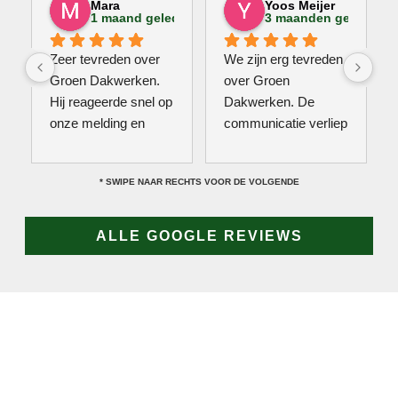
Mara
Yoos Meijer
1 maand geleden
3 maanden geleden
Zeer tevreden over 
We zijn erg tevreden 
Groen Dakwerken. 
over Groen 
Hij reageerde snel op 
Dakwerken. De 
onze melding en 
communicatie verliep 
kwam direct met een 
erg soepel met Jan, 
collega kijken naar 
hij heeft veel kennis 
* SWIPE NAAR RECHTS VOOR DE VOLGENDE
het probleem. Omdat 
van het vak en werkt 
een definitieve 
snel & zorgvuldig. 
reparatie niet meteen 
Echt een aanrader! 
ALLE GOOGLE REVIEWS
mogelijk was, heeft 
10/10!
hij eerst een 
noodoplossing 
geplaatst zodat 
verdere schade 
wordt voorkomen.
JAN GROEN | OPRICHTER