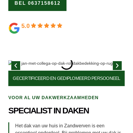
BEL 0637158612
OFFERTE
AANVRAGEN
5.0
Gebaseerd op 164 beoordelingen
GECERTIFICEERD EN
GEDIPLOMEERD PERSOONEEL
VOOR AL UW DAKWERKZAAMHEDEN
SPECIALIST IN DAKEN
Het dak van uw huis in Zandwerven is een
essentieel onderdeel. Bij problemen met uw dak is