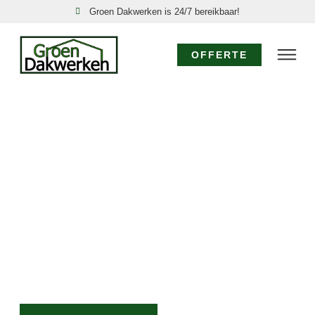
Groen Dakwerken is 24/7 bereikbaar!
OFFERTE
DAKDEKKER
ZANDWERVEN: UW
EXPERT VOOR ALLE
DAKWERKZAAMHEDEN
Voor vakkundige dakrenovatie, snelle reparatie of
direct hulp bij lekkage in Zandwerven, staat Groen
Dakwerken voor u klaar. Vertrouw op ons
vakmanschap, snelle service en eerlijke prijzen voor al
uw dakbehoeften.