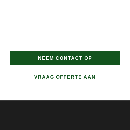
DAKPROBLEMEN?
Heeft u dakproblemen in Zandwerven of wilt u
advies? Vertrouw op Groen Dakwerken voor een
snelle en doeltreffende oplossing. Bel direct of vraag
eenvoudig een offerte aan.
NEEM CONTACT OP
VRAAG OFFERTE AAN