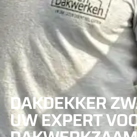
DAKDEKKER ZW
UW EXPERT VOO