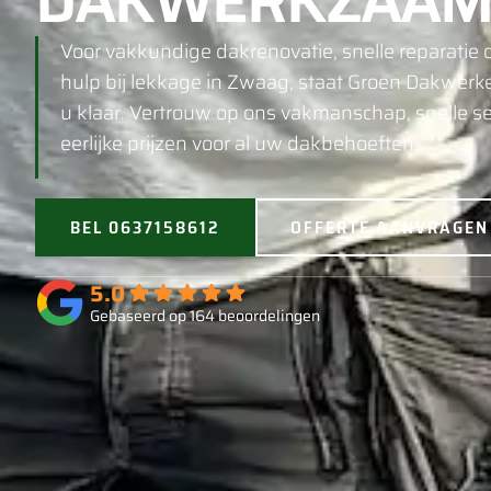
DAKWERKZAAM
Voor vakkundige dakrenovatie, snelle reparatie o
hulp bij lekkage in Zwaag, staat Groen Dakwerk
u klaar. Vertrouw op ons vakmanschap, snelle se
eerlijke prijzen voor al uw dakbehoeften.
BEL 0637158612
OFFERTE AANVRAGEN
5.0
Gebaseerd op 164 beoordelingen