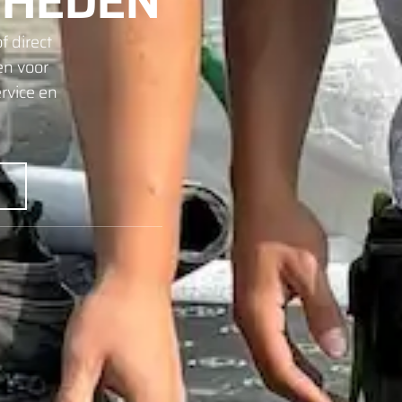
HEDEN
f direct
en voor
rvice en