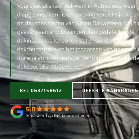
Voor specialistisch dakwerk in Abbestede waar
diepgaande kennis en ervaring vereist zijn, kiest
de dakspecialisten van Groen Dakwerken. Wij b
geavanceerde oplossingen, van gedetailleerde
dakinspecties tot de realisatie van complexe
dakconstructies en het toepassen van gespecial
materialen in Abbestede. Vertrouw op ons als d
dakspecialist Abbestede.
BEL 0637158612
OFFERTE AANVRAGEN
5.0
Gebaseerd op 164 beoordelingen