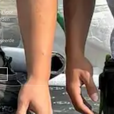
 u voor
ieden
iseerde
e