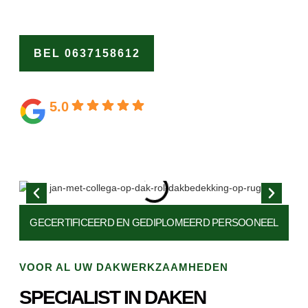
ons als de dakspecialist Broekoord.
BEL 0637158612
OFFERTE
AANVRAGEN
5.0
Gebaseerd op 164 beoordelingen
GECERTIFICEERD EN
GEDIPLOMEERD PERSOONEEL
VOOR AL UW DAKWERKZAAMHEDEN
SPECIALIST IN DAKEN