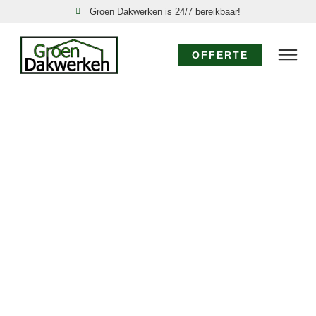
Groen Dakwerken is 24/7 bereikbaar!
OFFERTE
DAKSPECIALIST
BROEKOORD:
EXPERTISE VOOR
UW DAK
Voor specialistisch dakwerk in Broekoord waar
diepgaande kennis en ervaring vereist zijn, kiest u voor
de dakspecialisten van Groen Dakwerken. Wij bieden
geavanceerde oplossingen, van gedetailleerde
dakinspecties tot de realisatie van complexe
dakconstructies en het toepassen van
gespecialiseerde materialen in Broekoord. Vertrouw op