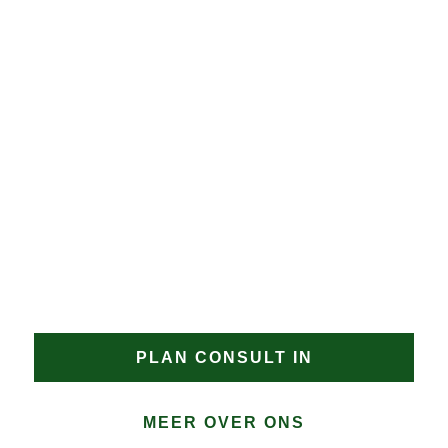
geplaatst zodat 
verdere schade 
wordt voorkomen.
JAN GROEN | OPRICHTER
DAKPROBLEMEN?
Heeft u een uitdagend dakproject in Broekoord of
zoekt u een gecertificeerde dakdekker Broekoord
met aantoonbare specialisatie? Neem contact op met
Groen Dakwerken. Wij bespreken graag de
mogelijkheden en bieden een oplossing op maat
voor uw dak in Broekoord.
PLAN CONSULT IN
MEER OVER ONS