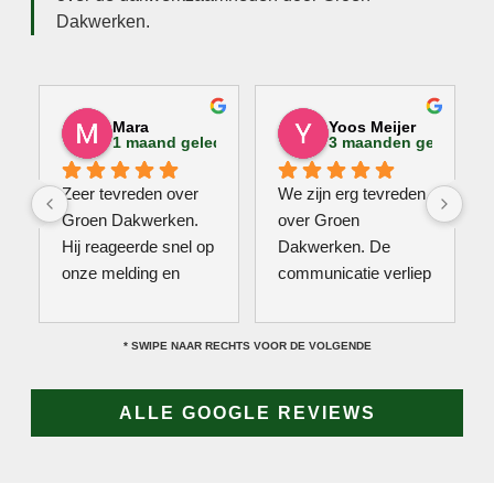
Dakwerken.
Mara
Yoos Meijer
1 maand geleden
3 maanden geleden
Zeer tevreden over 
We zijn erg tevreden 
Groen Dakwerken. 
over Groen 
Hij reageerde snel op 
Dakwerken. De 
onze melding en 
communicatie verliep 
kwam direct met een 
erg soepel met Jan, 
collega kijken naar 
hij heeft veel kennis 
* SWIPE NAAR RECHTS VOOR DE VOLGENDE
het probleem. Omdat 
van het vak en werkt 
een definitieve 
snel & zorgvuldig. 
reparatie niet meteen 
Echt een aanrader! 
ALLE GOOGLE REVIEWS
mogelijk was, heeft 
10/10!
hij eerst een 
noodoplossing 