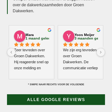
over de dakwerkzaamheden door Groen
Dakwerken.
Mara
Yoos Meijer
1 maand geleden
3 maanden geleden
Zeer tevreden over 
We zijn erg tevreden 
Groen Dakwerken. 
over Groen 
Hij reageerde snel op 
Dakwerken. De 
onze melding en 
communicatie verliep 
kwam direct met een 
erg soepel met Jan, 
collega kijken naar 
hij heeft veel kennis 
* SWIPE NAAR RECHTS VOOR DE VOLGENDE
het probleem. Omdat 
van het vak en werkt 
een definitieve 
snel & zorgvuldig. 
reparatie niet meteen 
Echt een aanrader! 
ALLE GOOGLE REVIEWS
mogelijk was, heeft 
10/10!
hij eerst een 