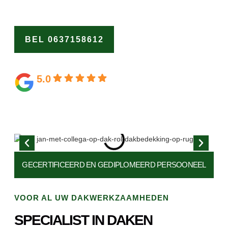
op ons als de dakspecialist Camperduin.
BEL 0637158612
OFFERTE
AANVRAGEN
5.0
Gebaseerd op 164 beoordelingen
GECERTIFICEERD EN
GEDIPLOMEERD PERSOONEEL
VOOR AL UW DAKWERKZAAMHEDEN
SPECIALIST IN DAKEN