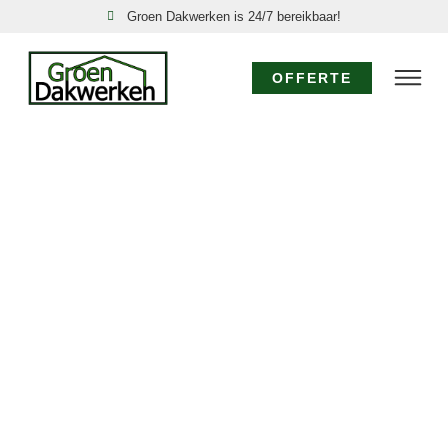
Groen Dakwerken is 24/7 bereikbaar!
OFFERTE
DAKSPECIALIST
CAMPERDUIN:
EXPERTISE VOOR
UW DAK
Voor specialistisch dakwerk in Camperduin waar
diepgaande kennis en ervaring vereist zijn, kiest u voor
de dakspecialisten van Groen Dakwerken. Wij bieden
geavanceerde oplossingen, van gedetailleerde
dakinspecties tot de realisatie van complexe
dakconstructies en het toepassen van
gespecialiseerde materialen in Camperduin. Vertrouw