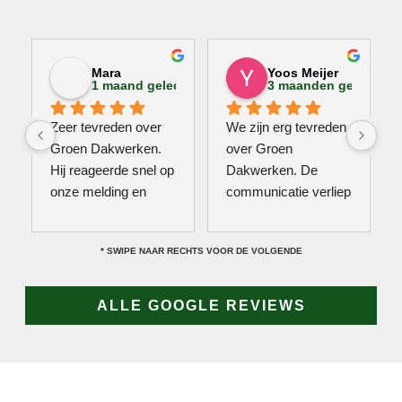
Mara
Yoos Meijer
1 maand geleden
3 maanden geleden
Zeer tevreden over 
We zijn erg tevreden 
Groen Dakwerken. 
over Groen 
Hij reageerde snel op 
Dakwerken. De 
onze melding en 
communicatie verliep 
kwam direct met een 
erg soepel met Jan, 
collega kijken naar 
hij heeft veel kennis 
* SWIPE NAAR RECHTS VOOR DE VOLGENDE
het probleem. Omdat 
van het vak en werkt 
een definitieve 
snel & zorgvuldig. 
reparatie niet meteen 
Echt een aanrader! 
ALLE GOOGLE REVIEWS
mogelijk was, heeft 
10/10!
hij eerst een 
noodoplossing 
geplaatst zodat 