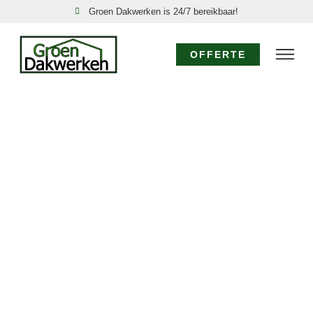
Groen Dakwerken is 24/7 bereikbaar!
OFFERTE
DAKSPECIALIST
DAM: EXPERTISE
VOOR UW DAK
Voor specialistisch dakwerk in Dam waar diepgaande
kennis en ervaring vereist zijn, kiest u voor de
dakspecialisten van Groen Dakwerken. Wij bieden
geavanceerde oplossingen, van gedetailleerde
dakinspecties tot de realisatie van complexe
dakconstructies en het toepassen van
gespecialiseerde materialen in Dam. Vertrouw op ons
als de dakspecialist Dam.