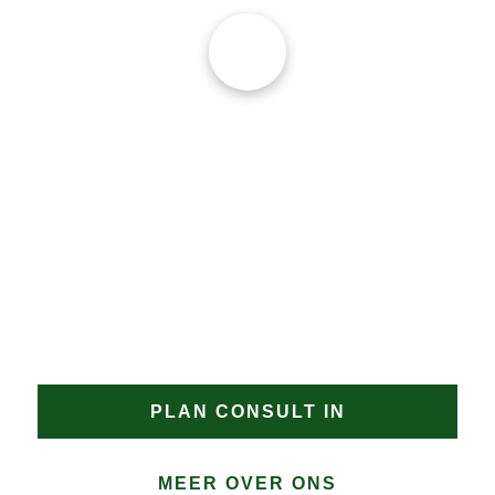
verdere schade 
wordt voorkomen.
JAN GROEN | OPRICHTER
DAKPROBLEMEN?
Heeft u een uitdagend dakproject in Dam of zoekt u
een gecertificeerde dakdekker Dam met aantoonbare
specialisatie? Neem contact op met Groen
Dakwerken. Wij bespreken graag de mogelijkheden
en bieden een oplossing op maat voor uw dak in
Dam.
PLAN CONSULT IN
MEER OVER ONS