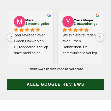
Mara
Yoos Meijer
1 maand geleden
3 maanden geleden
Zeer tevreden over 
We zijn erg tevreden 
Groen Dakwerken. 
over Groen 
Hij reageerde snel op 
Dakwerken. De 
onze melding en 
communicatie verliep 
kwam direct met een 
erg soepel met Jan, 
collega kijken naar 
hij heeft veel kennis 
* SWIPE NAAR RECHTS VOOR DE VOLGENDE
het probleem. Omdat 
van het vak en werkt 
een definitieve 
snel & zorgvuldig. 
reparatie niet meteen 
Echt een aanrader! 
ALLE GOOGLE REVIEWS
mogelijk was, heeft 
10/10!
hij eerst een 
noodoplossing 
geplaatst zodat 