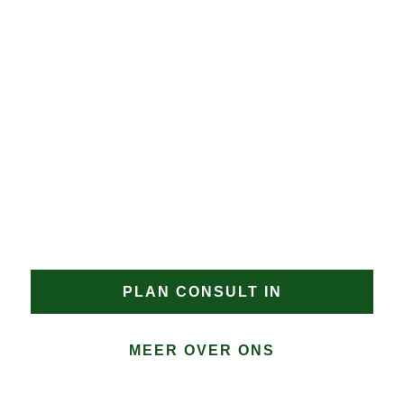
verdere schade 
wordt voorkomen.
JAN GROEN | OPRICHTER
DAKPROBLEMEN?
Heeft u een uitdagend dakproject in De Hout of zoekt
u een gecertificeerde dakdekker De Hout met
aantoonbare specialisatie? Neem contact op met
Groen Dakwerken. Wij bespreken graag de
mogelijkheden en bieden een oplossing op maat
voor uw dak in De Hout.
PLAN CONSULT IN
MEER OVER ONS