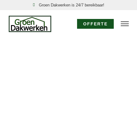
Groen Dakwerken is 24/7 bereikbaar!
OFFERTE
DAKSPECIALIST DE
HOUT: EXPERTISE
VOOR UW DAK
Voor specialistisch dakwerk in De Hout waar
diepgaande kennis en ervaring vereist zijn, kiest u voor
de dakspecialisten van Groen Dakwerken. Wij bieden
geavanceerde oplossingen, van gedetailleerde
dakinspecties tot de realisatie van complexe
dakconstructies en het toepassen van
gespecialiseerde materialen in De Hout. Vertrouw op
ons als de dakspecialist De Hout.