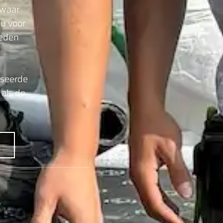
 waar
 u voor
ieden
iseerde
als de