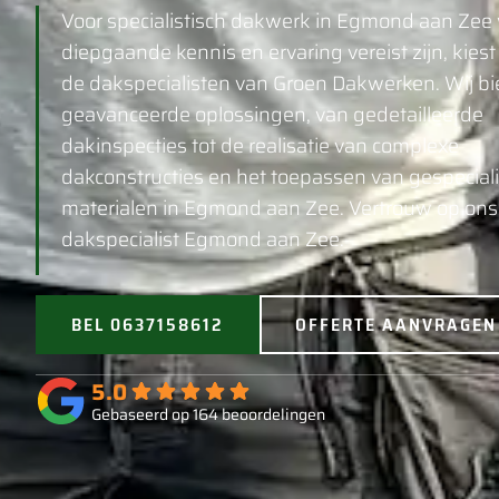
Voor specialistisch dakwerk in Egmond aan Zee
diepgaande kennis en ervaring vereist zijn, kiest
de dakspecialisten van Groen Dakwerken. Wij b
geavanceerde oplossingen, van gedetailleerde
dakinspecties tot de realisatie van complexe
dakconstructies en het toepassen van gespecial
materialen in Egmond aan Zee. Vertrouw op ons 
dakspecialist Egmond aan Zee.
BEL 0637158612
OFFERTE AANVRAGEN
5.0
Gebaseerd op 164 beoordelingen