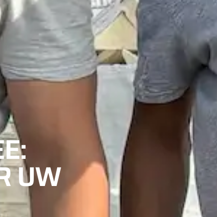
E:
R UW