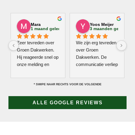
Mara
Yoos Meijer
1 maand geleden
3 maanden geleden
Zeer tevreden over 
We zijn erg tevreden 
Groen Dakwerken. 
over Groen 
Hij reageerde snel op 
Dakwerken. De 
onze melding en 
communicatie verliep 
kwam direct met een 
erg soepel met Jan, 
collega kijken naar 
hij heeft veel kennis 
* SWIPE NAAR RECHTS VOOR DE VOLGENDE
het probleem. Omdat 
van het vak en werkt 
een definitieve 
snel & zorgvuldig. 
reparatie niet meteen 
Echt een aanrader! 
ALLE GOOGLE REVIEWS
mogelijk was, heeft 
10/10!
hij eerst een 
noodoplossing 
geplaatst zodat 