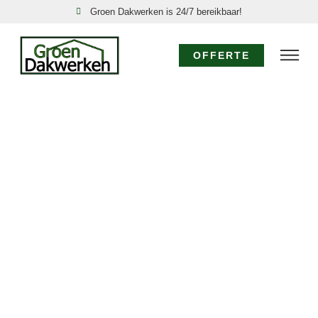
Groen Dakwerken is 24/7 bereikbaar!
OFFERTE
DAKSPECIALIST
GROET: EXPERTISE
VOOR UW DAK
Voor specialistisch dakwerk in Groet waar diepgaande
kennis en ervaring vereist zijn, kiest u voor de
dakspecialisten van Groen Dakwerken. Wij bieden
geavanceerde oplossingen, van gedetailleerde
dakinspecties tot de realisatie van complexe
dakconstructies en het toepassen van
gespecialiseerde materialen in Groet. Vertrouw op ons
als de dakspecialist Groet.