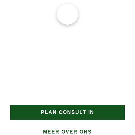
verdere schade 
wordt voorkomen.
JAN GROEN | OPRICHTER
DAKPROBLEMEN?
Heeft u een uitdagend dakproject in Groet of zoekt u
een gecertificeerde dakdekker Groet met
aantoonbare specialisatie? Neem contact op met
Groen Dakwerken. Wij bespreken graag de
mogelijkheden en bieden een oplossing op maat
voor uw dak in Groet.
PLAN CONSULT IN
MEER OVER ONS