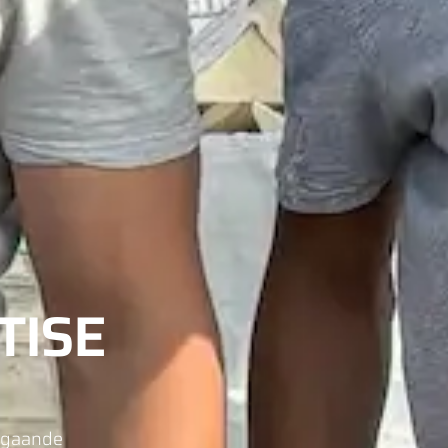
TISE
epgaande