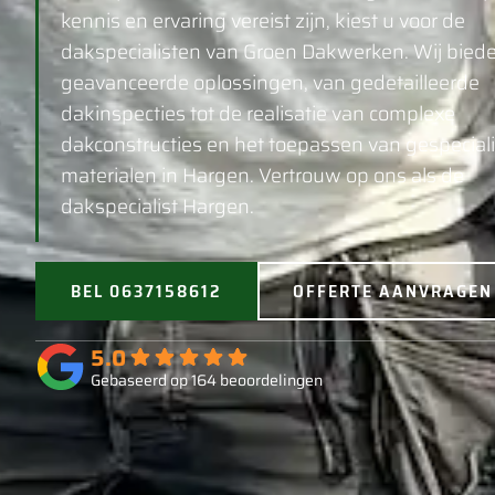
kennis en ervaring vereist zijn, kiest u voor de
dakspecialisten van Groen Dakwerken. Wij bied
geavanceerde oplossingen, van gedetailleerde
dakinspecties tot de realisatie van complexe
dakconstructies en het toepassen van gespecial
materialen in Hargen. Vertrouw op ons als de
dakspecialist Hargen.
BEL 0637158612
OFFERTE AANVRAGEN
5.0
Gebaseerd op 164 beoordelingen