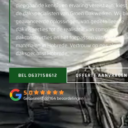
diepgaande kennis en ervaring vereist zijn, kiest
de dakspecialisten van Groen Dakwerken. Wij b
geavanceerde oplossingen, van gedetailleerde
dakinspecties tot de realisatie van complexe
dakconstructies en het toepassen van gespecial
materialen in Hobrede. Vertrouw op ons als de
dakspecialist Hobrede.
BEL 0637158612
OFFERTE AANVRAGEN
5.0
Gebaseerd op 164 beoordelingen