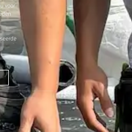
 u voor
ieden
iseerde