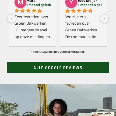
Mara
Yoos Meijer
1 maand geleden
3 maanden geleden
Zeer tevreden over 
We zijn erg 
Groen Dakwerken. 
tevreden over 
Hij reageerde snel 
Groen Dakwerken. 
op onze melding en 
De communicatie 
kwam direct met 
verliep erg soepel 
een collega kijken 
met Jan, hij heeft 
* SWIPE NAAR RECHTS VOOR DE VOLGENDE
naar het probleem. 
veel kennis van het 
Omdat een 
vak en werkt snel & 
ALLE GOOGLE REVIEWS
definitieve reparatie 
zorgvuldig. Echt 
niet meteen 
een aanrader! 
mogelijk was, heeft 
10/10!
hij eerst een 
noodoplossing 
geplaatst zodat 
verdere schade 