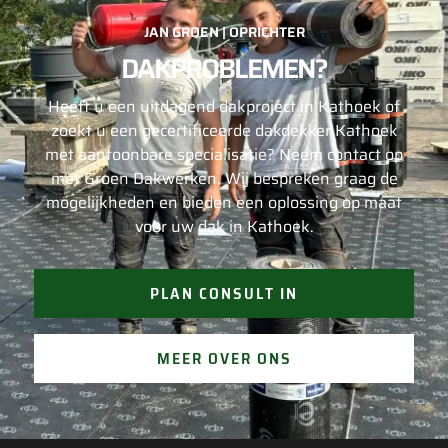
wordt voorkomen.
JAN GROEN | OPRICHTER
DAKPROBLEMEN?
Heeft u een uitdagend dakproject in Kathoek of
zoekt u een gecertificeerde dakdekker Kathoek
met aantoonbare specialisatie? Neem contact op
met Groen Dakwerken. Wij bespreken graag de
mogelijkheden en bieden een oplossing op maat
voor uw dak in Kathoek.
PLAN CONSULT IN
MEER OVER ONS