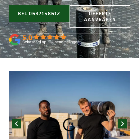
BEL 0637158612
OFFERTE
AANVRAGEN
5.0
Gebaseerd op 164 beoordelingen