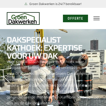
Groen Dakwerken is 24/7 bereikbaar!
OFFERTE
DAKSPECIALIST
KATHOEK: EXPERTISE
VOOR UW DAK
Voor specialistisch dakwerk in Kathoek waar
diepgaande kennis en ervaring vereist zijn, kiest u
voor de dakspecialisten van Groen Dakwerken. Wij
bieden geavanceerde oplossingen, van
gedetailleerde dakinspecties tot de realisatie van
complexe dakconstructies en het toepassen van
gespecialiseerde materialen in Kathoek. Vertrouw op
ons als de dakspecialist Kathoek.