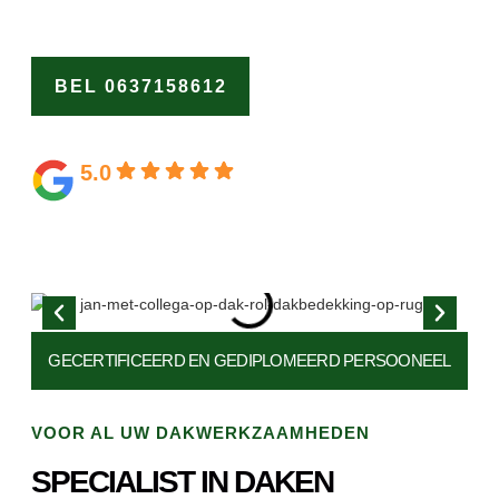
Vertrouw op ons als de dakspecialist {LOCATIONX}.
BEL 0637158612
OFFERTE
AANVRAGEN
5.0
Gebaseerd op 164 beoordelingen
GECERTIFICEERD EN
GEDIPLOMEERD PERSOONEEL
VOOR AL UW DAKWERKZAAMHEDEN
SPECIALIST IN DAKEN