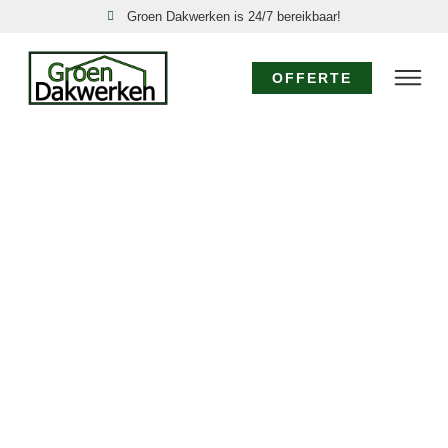
Groen Dakwerken is 24/7 bereikbaar!
OFFERTE
DAKSPECIALIST
{LOCATIONX}:
EXPERTISE VOOR
UW DAK
Voor specialistisch dakwerk in {LOCATIONX} waar
diepgaande kennis en ervaring vereist zijn, kiest u voor
de dakspecialisten van Groen Dakwerken. Wij bieden
geavanceerde oplossingen, van gedetailleerde
dakinspecties tot de realisatie van complexe
dakconstructies en het toepassen van
gespecialiseerde materialen in {LOCATIONX}.