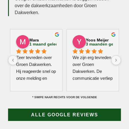
over de dakwerkzaamheden door Groen
Dakwerken.
Mara
Yoos Meijer
1 maand geleden
3 maanden geleden
Zeer tevreden over 
We zijn erg tevreden 
Groen Dakwerken. 
over Groen 
Hij reageerde snel op 
Dakwerken. De 
onze melding en 
communicatie verliep 
kwam direct met een 
erg soepel met Jan, 
collega kijken naar 
hij heeft veel kennis 
* SWIPE NAAR RECHTS VOOR DE VOLGENDE
het probleem. Omdat 
van het vak en werkt 
een definitieve 
snel & zorgvuldig. 
reparatie niet meteen 
Echt een aanrader! 
ALLE GOOGLE REVIEWS
mogelijk was, heeft 
10/10!
hij eerst een 