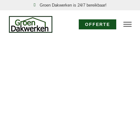
Groen Dakwerken is 24/7 bereikbaar!
OFFERTE
DAKSPECIALIST
RINNEGOM:
EXPERTISE VOOR
UW DAK
Voor specialistisch dakwerk in Rinnegom waar
diepgaande kennis en ervaring vereist zijn, kiest u voor
de dakspecialisten van Groen Dakwerken. Wij bieden
geavanceerde oplossingen, van gedetailleerde
dakinspecties tot de realisatie van complexe
dakconstructies en het toepassen van
gespecialiseerde materialen in Rinnegom. Vertrouw op