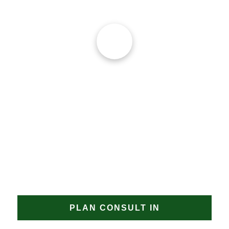
geplaatst zodat 
verdere schade 
wordt voorkomen.
JAN GROEN | OPRICHTER
DAKPROBLEMEN?
Heeft u een uitdagend dakproject in Rinnegom of
zoekt u een gecertificeerde dakdekker Rinnegom
met aantoonbare specialisatie? Neem contact op met
Groen Dakwerken. Wij bespreken graag de
mogelijkheden en bieden een oplossing op maat
voor uw dak in Rinnegom.
PLAN CONSULT IN
MEER OVER ONS