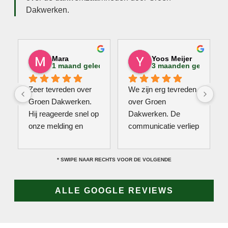
Dakwerken.
Mara
Yoos Meijer
1 maand geleden
3 maanden geleden
Zeer tevreden over 
We zijn erg tevreden 
Groen Dakwerken. 
over Groen 
Hij reageerde snel op 
Dakwerken. De 
onze melding en 
communicatie verliep 
kwam direct met een 
erg soepel met Jan, 
collega kijken naar 
hij heeft veel kennis 
* SWIPE NAAR RECHTS VOOR DE VOLGENDE
het probleem. Omdat 
van het vak en werkt 
een definitieve 
snel & zorgvuldig. 
reparatie niet meteen 
Echt een aanrader! 
ALLE GOOGLE REVIEWS
mogelijk was, heeft 
10/10!
hij eerst een 
noodoplossing 