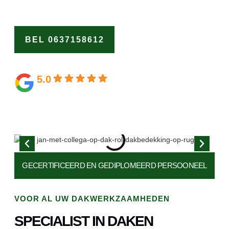
ons als de dakspecialist Rinnegom.
BEL 0637158612
OFFERTE
AANVRAGEN
5.0
Gebaseerd op 164 beoordelingen
GECERTIFICEERD EN
GEDIPLOMEERD PERSOONEEL
VOOR AL UW DAKWERKZAAMHEDEN
SPECIALIST IN DAKEN