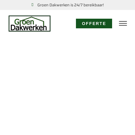
Groen Dakwerken is 24/7 bereikbaar!
OFFERTE
DAKSPECIALIST
SCHARWOUDE:
EXPERTISE VOOR UW
DAK
Voor specialistisch dakwerk in Scharwoude waar
diepgaande kennis en ervaring vereist zijn, kiest u
voor de dakspecialisten van Groen Dakwerken. Wij
bieden geavanceerde oplossingen, van
gedetailleerde dakinspecties tot de realisatie van
complexe dakconstructies en het toepassen van
gespecialiseerde materialen in Scharwoude.