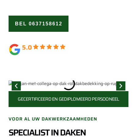
Vertrouw op ons als de dakspecialist Scharwoude.
BEL 0637158612
OFFERTE
AANVRAGEN
5.0
Gebaseerd op 164 beoordelingen
GECERTIFICEERD EN
GEDIPLOMEERD PERSOONEEL
VOOR AL UW DAKWERKZAAMHEDEN
SPECIALIST IN DAKEN