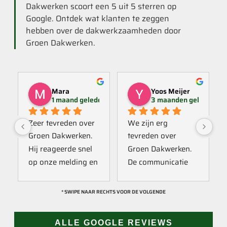
Dakwerken scoort een 5 uit 5 sterren op
Google. Ontdek wat klanten te zeggen
hebben over de dakwerkzaamheden door
Groen Dakwerken.
Mara
Yoos Meijer
1 maand geleden
3 maanden geleden
Zeer tevreden over 
We zijn erg 
Groen Dakwerken. 
tevreden over 
Hij reageerde snel 
Groen Dakwerken. 
op onze melding en 
De communicatie 
kwam direct met 
verliep erg soepel 
een collega kijken 
met Jan, hij heeft 
* SWIPE NAAR RECHTS VOOR DE VOLGENDE
naar het probleem. 
veel kennis van het 
Omdat een 
vak en werkt snel & 
ALLE GOOGLE REVIEWS