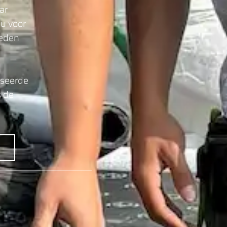
ar
 u voor
ieden
iseerde
s de