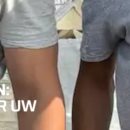
:
R UW