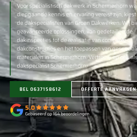
Voor specialistisch dakwerk in Schermerhorn wa
diepgaande kennis en ervaring vereist zijn, kiest
de dakspecialisten van Groen Dakwerken. Wij b
geavanceerde oplossingen, van gedetailleerde
dakinspecties tot de realisatie van complexe
dakconstructies en het toepassen van gespecial
materialen in Schermerhorn. Vertrouw op ons al
dakspecialist Schermerhorn.
BEL 0637158612
OFFERTE AANVRAGEN
5.0
Gebaseerd op 164 beoordelingen