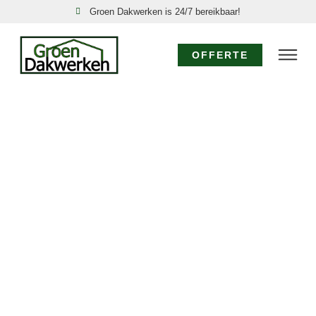
Groen Dakwerken is 24/7 bereikbaar!
OFFERTE
DAKSPECIALIST
STOMPETOREN:
EXPERTISE VOOR
UW DAK
Voor specialistisch dakwerk in Stompetoren waar
diepgaande kennis en ervaring vereist zijn, kiest u voor
de dakspecialisten van Groen Dakwerken. Wij bieden
geavanceerde oplossingen, van gedetailleerde
dakinspecties tot de realisatie van complexe
dakconstructies en het toepassen van
gespecialiseerde materialen in Stompetoren. Vertrouw