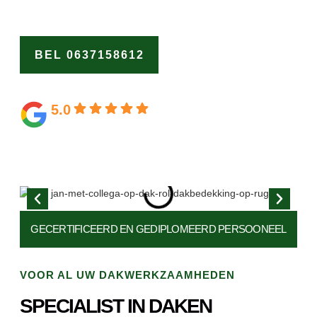
op ons als de dakspecialist Stompetoren.
BEL 0637158612
OFFERTE
AANVRAGEN
5.0
Gebaseerd op 164 beoordelingen
GECERTIFICEERD EN
GEDIPLOMEERD PERSOONEEL
VOOR AL UW DAKWERKZAAMHEDEN
SPECIALIST IN DAKEN