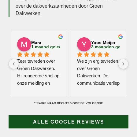
over de dakwerkzaamheden door Groen
Dakwerken.
Mara
Yoos Meijer
1 maand geleden
3 maanden geleden
Zeer tevreden over 
We zijn erg tevreden 
Groen Dakwerken. 
over Groen 
Hij reageerde snel op 
Dakwerken. De 
onze melding en 
communicatie verliep 
kwam direct met een 
erg soepel met Jan, 
collega kijken naar 
hij heeft veel kennis 
* SWIPE NAAR RECHTS VOOR DE VOLGENDE
het probleem. Omdat 
van het vak en werkt 
een definitieve 
snel & zorgvuldig. 
reparatie niet meteen 
Echt een aanrader! 
ALLE GOOGLE REVIEWS
mogelijk was, heeft 
10/10!
hij eerst een 