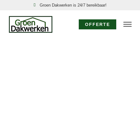
Groen Dakwerken is 24/7 bereikbaar!
OFFERTE
DAKSPECIALIST
WEST-GRAFTDIJK:
EXPERTISE VOOR
UW DAK
Voor specialistisch dakwerk in West-Graftdijk waar
diepgaande kennis en ervaring vereist zijn, kiest u voor
de dakspecialisten van Groen Dakwerken. Wij bieden
geavanceerde oplossingen, van gedetailleerde
dakinspecties tot de realisatie van complexe
dakconstructies en het toepassen van
gespecialiseerde materialen in West-Graftdijk.