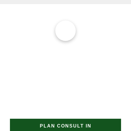
noodoplossing 
geplaatst zodat 
verdere schade 
wordt voorkomen.
JAN GROEN | OPRICHTER
DAKPROBLEMEN?
Heeft u een uitdagend dakproject in West-Graftdijk of
zoekt u een gecertificeerde dakdekker West-Graftdijk
met aantoonbare specialisatie? Neem contact op met
Groen Dakwerken. Wij bespreken graag de
mogelijkheden en bieden een oplossing op maat
voor uw dak in West-Graftdijk.
PLAN CONSULT IN
MEER OVER ONS