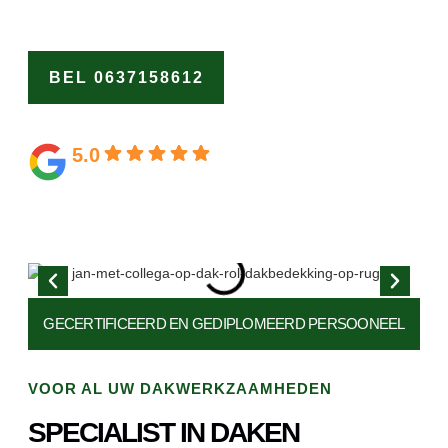
Vertrouw op ons als de dakspecialist West-Graftdijk.
BEL 0637158612
OFFERTE
AANVRAGEN
5.0
Gebaseerd op 164 beoordelingen
GECERTIFICEERD EN
GEDIPLOMEERD PERSOONEEL
VOOR AL UW DAKWERKZAAMHEDEN
SPECIALIST IN DAKEN