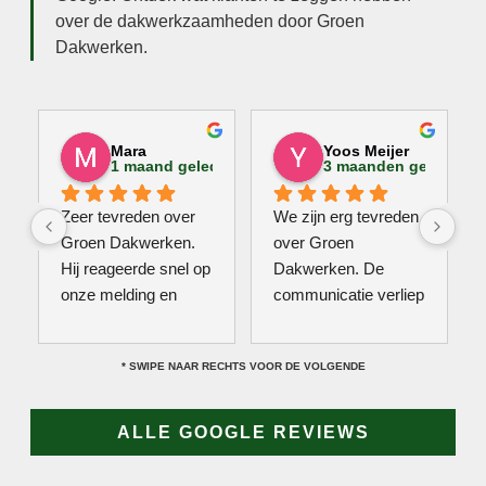
over de dakwerkzaamheden door Groen
Dakwerken.
Mara
Yoos Meijer
1 maand geleden
3 maanden geleden
Zeer tevreden over 
We zijn erg tevreden 
Groen Dakwerken. 
over Groen 
Hij reageerde snel op 
Dakwerken. De 
onze melding en 
communicatie verliep 
kwam direct met een 
erg soepel met Jan, 
collega kijken naar 
hij heeft veel kennis 
* SWIPE NAAR RECHTS VOOR DE VOLGENDE
het probleem. Omdat 
van het vak en werkt 
een definitieve 
snel & zorgvuldig. 
reparatie niet meteen 
Echt een aanrader! 
ALLE GOOGLE REVIEWS
mogelijk was, heeft 
10/10!
hij eerst een 