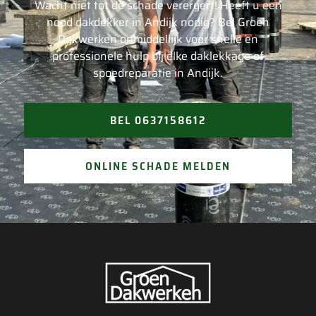
Wacht niet tot de schade verergert! Heeft u een
nood dakdekker in Andijk nodig? Bel Groen
Dakwerken onmiddellijk voor snelle en
professionele hulp bij elke daklekkage of
spoedreparatie in Andijk.
BEL 0637158612
ONLINE SCHADE MELDEN