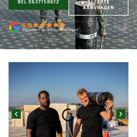
BEL 0637158612
OFFERTE
AANVRAGEN
5.0
Gebaseerd op 164 beoordelingen