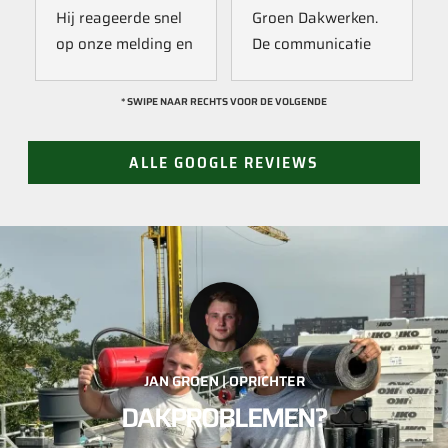
Hij reageerde snel 
Groen Dakwerken. 
op onze melding en 
De communicatie 
kwam direct met 
verliep erg soepel 
een collega kijken 
met Jan, hij heeft 
* SWIPE NAAR RECHTS VOOR DE VOLGENDE
naar het probleem. 
veel kennis van het 
Omdat een 
vak en werkt snel & 
ALLE GOOGLE REVIEWS
definitieve reparatie 
zorgvuldig. Echt 
niet meteen 
een aanrader! 
mogelijk was, heeft 
10/10!
hij eerst een 
noodoplossing 
geplaatst zodat 
verdere schade 
wordt voorkomen.
JAN GROEN | OPRICHTER
DAKPROBLEMEN?