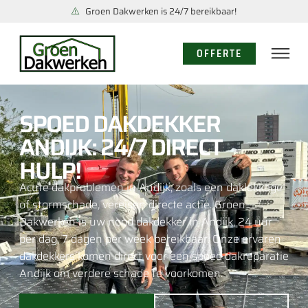
Groen Dakwerken is 24/7 bereikbaar!
OFFERTE
SPOED DAKDEKKER
ANDIJK: 24/7 DIRECT
HULP!
Acute dakproblemen in Andijk, zoals een daklekkage
of stormschade, vereisen directe actie. Groen
Dakwerken is uw nood dakdekker in Andijk, 24 uur
per dag, 7 dagen per week bereikbaar. Onze ervaren
dakdekkers komen direct voor een spoed dakreparatie
Andijk om verdere schade te voorkomen.