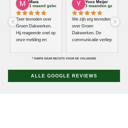
Mara
Yoos Meijer
1 maand geleden
3 maanden geleden
Zeer tevreden over 
We zijn erg tevreden 
Groen Dakwerken. 
over Groen 
Hij reageerde snel op 
Dakwerken. De 
onze melding en 
communicatie verliep 
kwam direct met een 
erg soepel met Jan, 
collega kijken naar 
hij heeft veel kennis 
* SWIPE NAAR RECHTS VOOR DE VOLGENDE
het probleem. Omdat 
van het vak en werkt 
een definitieve 
snel & zorgvuldig. 
reparatie niet meteen 
Echt een aanrader! 
ALLE GOOGLE REVIEWS
mogelijk was, heeft 
10/10!
hij eerst een 
noodoplossing 
geplaatst zodat 
verdere schade 
wordt voorkomen.
JAN GROEN | OPRICHTER