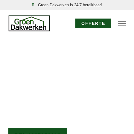
Groen Dakwerken is 24/7 bereikbaar!
OFFERTE
SPOED DAKDEKKER
BERGEN: 24/7
DIRECT HULP!
Acute dakproblemen in Bergen, zoals een daklekkage
of stormschade, vereisen directe actie. Groen
Dakwerken is uw nood dakdekker in Bergen, 24 uur
per dag, 7 dagen per week bereikbaar. Onze ervaren
dakdekkers komen direct voor een spoed dakreparatie
Bergen om verdere schade te voorkomen.