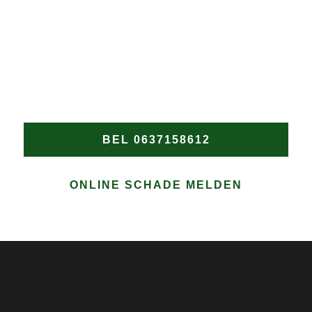
DAKPROBLEMEN?
Wacht niet tot de schade verergert! Heeft u een nood
dakdekker in Bergen nodig? Bel Groen Dakwerken
onmiddellijk voor snelle en professionele hulp bij
elke daklekkage of spoedreparatie in Bergen.
BEL 0637158612
ONLINE SCHADE MELDEN