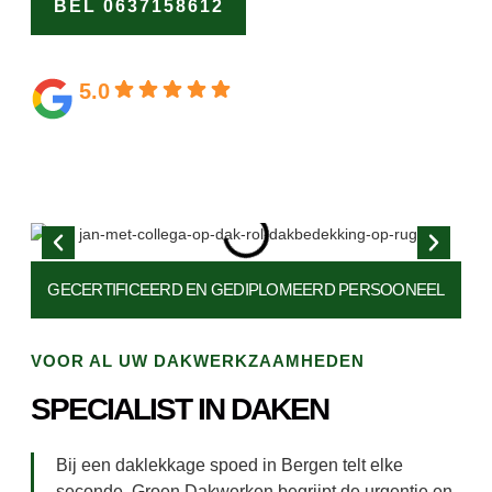
BEL 0637158612
OFFERTE
AANVRAGEN
5.0
Gebaseerd op 164 beoordelingen
GECERTIFICEERD EN
GEDIPLOMEERD PERSOONEEL
VOOR AL UW DAKWERKZAAMHEDEN
SPECIALIST IN DAKEN
Bij een daklekkage spoed in Bergen telt elke
seconde. Groen Dakwerken begrijpt de urgentie en