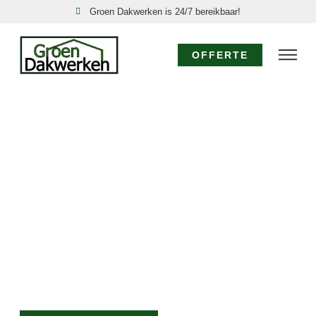
Groen Dakwerken is 24/7 bereikbaar!
OFFERTE
SPOED DAKDEKKER
BROEKERHAVEN:
24/7 DIRECT HULP!
Acute dakproblemen in Broekerhaven, zoals een
daklekkage of stormschade, vereisen directe actie.
Groen Dakwerken is uw nood dakdekker in
Broekerhaven, 24 uur per dag, 7 dagen per week
bereikbaar. Onze ervaren dakdekkers komen direct
voor een spoed dakreparatie Broekerhaven om verdere
schade te voorkomen.