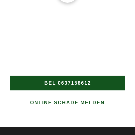
DAKPROBLEMEN?
Wacht niet tot de schade verergert! Heeft u een nood
dakdekker in Broekerhaven nodig? Bel Groen
Dakwerken onmiddellijk voor snelle en professionele
hulp bij elke daklekkage of spoedreparatie in
Broekerhaven.
BEL 0637158612
ONLINE SCHADE MELDEN