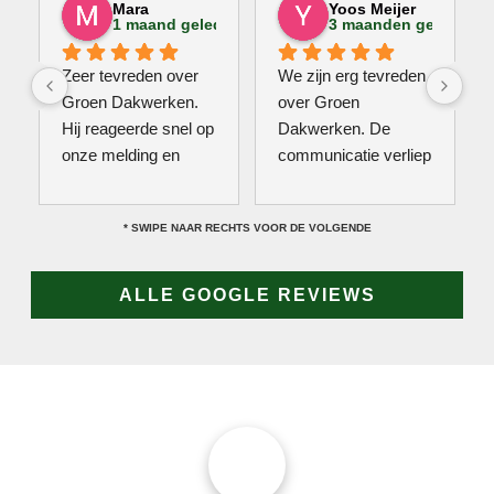
Mara
Yoos Meijer
1 maand geleden
3 maanden geleden
Zeer tevreden over 
We zijn erg tevreden 
Groen Dakwerken. 
over Groen 
Hij reageerde snel op 
Dakwerken. De 
onze melding en 
communicatie verliep 
kwam direct met een 
erg soepel met Jan, 
collega kijken naar 
hij heeft veel kennis 
* SWIPE NAAR RECHTS VOOR DE VOLGENDE
het probleem. Omdat 
van het vak en werkt 
een definitieve 
snel & zorgvuldig. 
reparatie niet meteen 
Echt een aanrader! 
ALLE GOOGLE REVIEWS
mogelijk was, heeft 
10/10!
hij eerst een 
noodoplossing 
geplaatst zodat 
verdere schade 
wordt voorkomen.
JAN GROEN | OPRICHTER