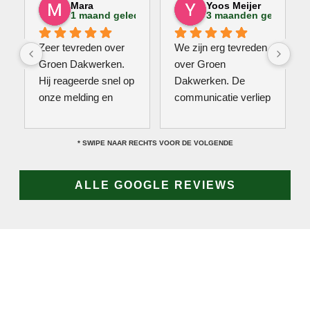
Mara
Yoos Meijer
1 maand geleden
3 maanden geleden
Zeer tevreden over 
We zijn erg tevreden 
Groen Dakwerken. 
over Groen 
Hij reageerde snel op 
Dakwerken. De 
onze melding en 
communicatie verliep 
kwam direct met een 
erg soepel met Jan, 
collega kijken naar 
hij heeft veel kennis 
* SWIPE NAAR RECHTS VOOR DE VOLGENDE
het probleem. Omdat 
van het vak en werkt 
een definitieve 
snel & zorgvuldig. 
reparatie niet meteen 
Echt een aanrader! 
ALLE GOOGLE REVIEWS
mogelijk was, heeft 
10/10!
hij eerst een 
noodoplossing 
geplaatst zodat 
verdere schade 
wordt voorkomen.
JAN GROEN | OPRICHTER