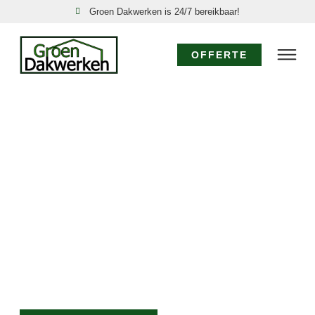
Groen Dakwerken is 24/7 bereikbaar!
OFFERTE
SPOED DAKDEKKER
BURGERBRUG: 24/7
DIRECT HULP!
Acute dakproblemen in Burgerbrug, zoals een
daklekkage of stormschade, vereisen directe actie.
Groen Dakwerken is uw nood dakdekker in
Burgerbrug, 24 uur per dag, 7 dagen per week
bereikbaar. Onze ervaren dakdekkers komen direct
voor een spoed dakreparatie Burgerbrug om verdere
schade te voorkomen.