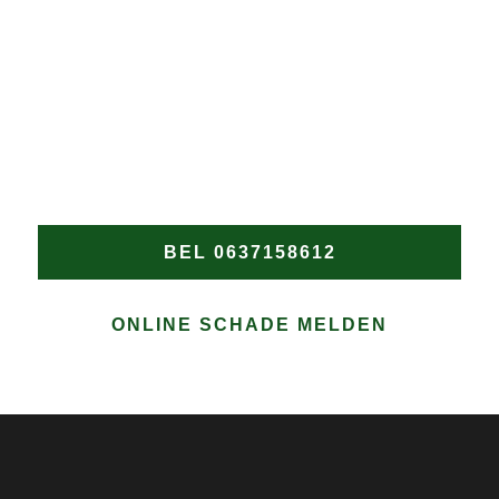
DAKPROBLEMEN?
Wacht niet tot de schade verergert! Heeft u een nood
dakdekker in Burgerbrug nodig? Bel Groen
Dakwerken onmiddellijk voor snelle en professionele
hulp bij elke daklekkage of spoedreparatie in
Burgerbrug.
BEL 0637158612
ONLINE SCHADE MELDEN