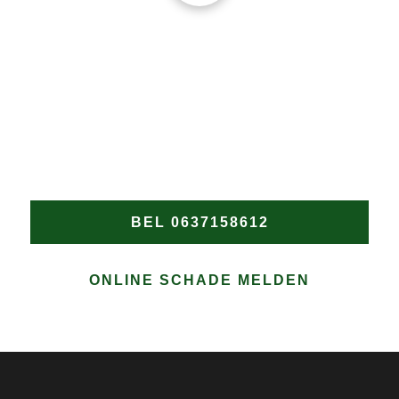
DAKPROBLEMEN?
Wacht niet tot de schade verergert! Heeft u een nood
dakdekker in De Hout nodig? Bel Groen Dakwerken
onmiddellijk voor snelle en professionele hulp bij
elke daklekkage of spoedreparatie in De Hout.
BEL 0637158612
ONLINE SCHADE MELDEN