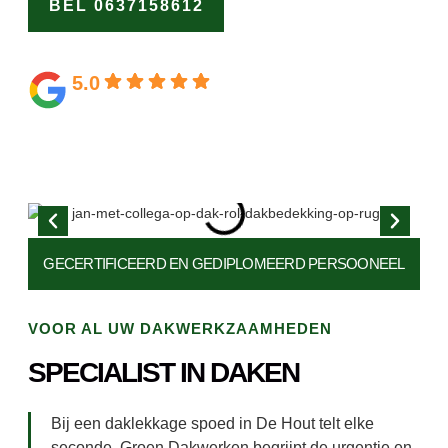
BEL 0637158612
OFFERTE
AANVRAGEN
5.0
Gebaseerd op 164 beoordelingen
GECERTIFICEERD EN
GEDIPLOMEERD PERSOONEEL
VOOR AL UW DAKWERKZAAMHEDEN
SPECIALIST IN DAKEN
Bij een daklekkage spoed in De Hout telt elke
seconde. Groen Dakwerken begrijpt de urgentie en