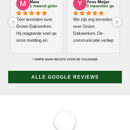
Mara
Yoos Meijer
1 maand geleden
3 maanden geleden
Zeer tevreden over 
We zijn erg tevreden 
Groen Dakwerken. 
over Groen 
Hij reageerde snel op 
Dakwerken. De 
onze melding en 
communicatie verliep 
kwam direct met een 
erg soepel met Jan, 
collega kijken naar 
hij heeft veel kennis 
* SWIPE NAAR RECHTS VOOR DE VOLGENDE
het probleem. Omdat 
van het vak en werkt 
een definitieve 
snel & zorgvuldig. 
reparatie niet meteen 
Echt een aanrader! 
ALLE GOOGLE REVIEWS
mogelijk was, heeft 
10/10!
hij eerst een 
noodoplossing 
geplaatst zodat 
verdere schade 
wordt voorkomen.
JAN GROEN | OPRICHTER