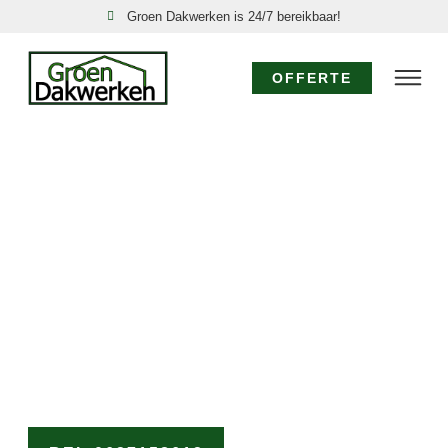
Groen Dakwerken is 24/7 bereikbaar!
OFFERTE
SPOED DAKDEKKER
DE HOUT: 24/7
DIRECT HULP!
Acute dakproblemen in De Hout, zoals een daklekkage
of stormschade, vereisen directe actie. Groen
Dakwerken is uw nood dakdekker in De Hout, 24 uur
per dag, 7 dagen per week bereikbaar. Onze ervaren
dakdekkers komen direct voor een spoed dakreparatie
De Hout om verdere schade te voorkomen.