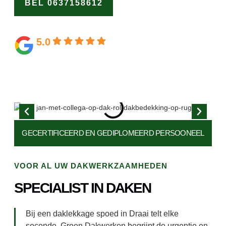
BEL 0637158612
OFFERTE
AANVRAGEN
5.0
Gebaseerd op 164 beoordelingen
GECERTIFICEERD EN
GEDIPLOMEERD PERSOONEEL
VOOR AL UW DAKWERKZAAMHEDEN
SPECIALIST IN DAKEN
Bij een daklekkage spoed in Draai telt elke
seconde. Groen Dakwerken begrijpt de urgentie en