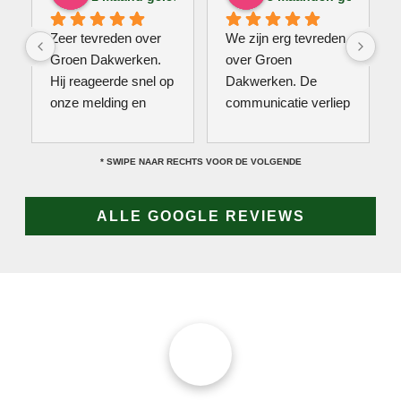
Zeer tevreden over 
We zijn erg tevreden 
Groen Dakwerken. 
over Groen 
Hij reageerde snel op 
Dakwerken. De 
onze melding en 
communicatie verliep 
kwam direct met een 
erg soepel met Jan, 
collega kijken naar 
hij heeft veel kennis 
* SWIPE NAAR RECHTS VOOR DE VOLGENDE
het probleem. Omdat 
van het vak en werkt 
een definitieve 
snel & zorgvuldig. 
reparatie niet meteen 
Echt een aanrader! 
ALLE GOOGLE REVIEWS
mogelijk was, heeft 
10/10!
hij eerst een 
noodoplossing 
geplaatst zodat 
verdere schade 
wordt voorkomen.
JAN GROEN | OPRICHTER
DAKPROBLEMEN?