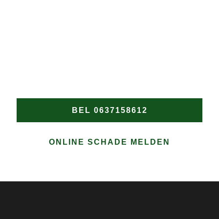
Wacht niet tot de schade verergert! Heeft u een nood
dakdekker in Draai nodig? Bel Groen Dakwerken
onmiddellijk voor snelle en professionele hulp bij
elke daklekkage of spoedreparatie in Draai.
BEL 0637158612
ONLINE SCHADE MELDEN