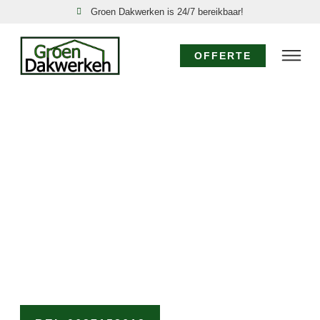
Groen Dakwerken is 24/7 bereikbaar!
OFFERTE
SPOED DAKDEKKER
DRAAI: 24/7 DIRECT
HULP!
Acute dakproblemen in Draai, zoals een daklekkage of
stormschade, vereisen directe actie. Groen Dakwerken
is uw nood dakdekker in Draai, 24 uur per dag, 7 dagen
per week bereikbaar. Onze ervaren dakdekkers komen
direct voor een spoed dakreparatie Draai om verdere
schade te voorkomen.