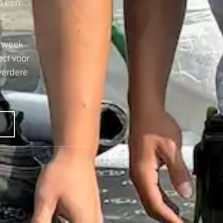
s een
e.
r week
ct voor
verdere