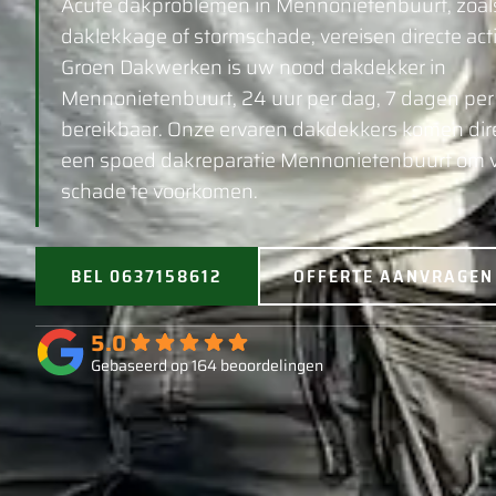
Acute dakproblemen in Mennonietenbuurt, zoal
daklekkage of stormschade, vereisen directe acti
Groen Dakwerken is uw nood dakdekker in
Mennonietenbuurt, 24 uur per dag, 7 dagen pe
bereikbaar. Onze ervaren dakdekkers komen dire
een spoed dakreparatie Mennonietenbuurt om 
schade te voorkomen.
BEL 0637158612
OFFERTE AANVRAGEN
5.0
Gebaseerd op 164 beoordelingen