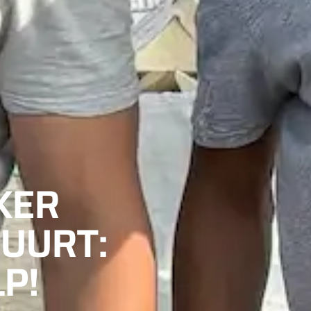
KER
UURT:
P!