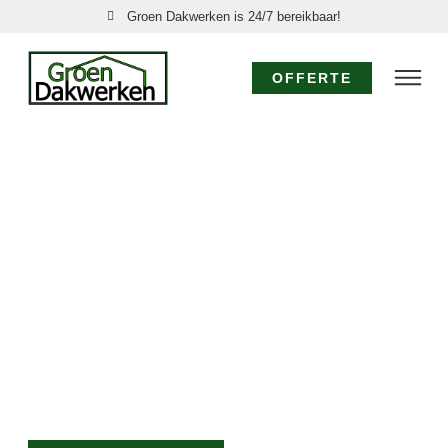
Groen Dakwerken is 24/7 bereikbaar!
OFFERTE
SPOED DAKDEKKER
NOORDEINDE: 24/7
DIRECT HULP!
Acute dakproblemen in Noordeinde, zoals een
daklekkage of stormschade, vereisen directe actie.
Groen Dakwerken is uw nood dakdekker in
Noordeinde, 24 uur per dag, 7 dagen per week
bereikbaar. Onze ervaren dakdekkers komen direct
voor een spoed dakreparatie Noordeinde om verdere
schade te voorkomen.