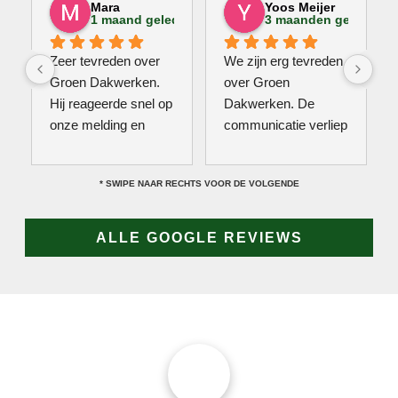
Mara
Yoos Meijer
1 maand geleden
3 maanden geleden
Zeer tevreden over 
We zijn erg tevreden 
Groen Dakwerken. 
over Groen 
Hij reageerde snel op 
Dakwerken. De 
onze melding en 
communicatie verliep 
kwam direct met een 
erg soepel met Jan, 
collega kijken naar 
hij heeft veel kennis 
* SWIPE NAAR RECHTS VOOR DE VOLGENDE
het probleem. Omdat 
van het vak en werkt 
een definitieve 
snel & zorgvuldig. 
reparatie niet meteen 
Echt een aanrader! 
ALLE GOOGLE REVIEWS
mogelijk was, heeft 
10/10!
hij eerst een 
noodoplossing 
geplaatst zodat 
verdere schade 
wordt voorkomen.
JAN GROEN | OPRICHTER