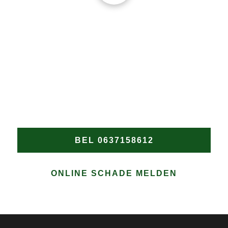
DAKPROBLEMEN?
Wacht niet tot de schade verergert! Heeft u een nood
dakdekker in Noordeinde nodig? Bel Groen
Dakwerken onmiddellijk voor snelle en professionele
hulp bij elke daklekkage of spoedreparatie in
Noordeinde.
BEL 0637158612
ONLINE SCHADE MELDEN