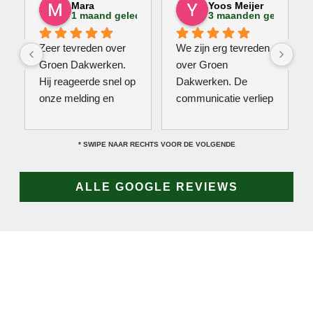
Mara
Yoos Meijer
1 maand geleden
3 maanden geleden
Zeer tevreden over 
We zijn erg tevreden 
Groen Dakwerken. 
over Groen 
Hij reageerde snel op 
Dakwerken. De 
onze melding en 
communicatie verliep 
kwam direct met een 
erg soepel met Jan, 
collega kijken naar 
hij heeft veel kennis 
* SWIPE NAAR RECHTS VOOR DE VOLGENDE
het probleem. Omdat 
van het vak en werkt 
een definitieve 
snel & zorgvuldig. 
reparatie niet meteen 
Echt een aanrader! 
ALLE GOOGLE REVIEWS
mogelijk was, heeft 
10/10!
hij eerst een 
noodoplossing 
geplaatst zodat 
verdere schade 
wordt voorkomen.
JAN GROEN | OPRICHTER