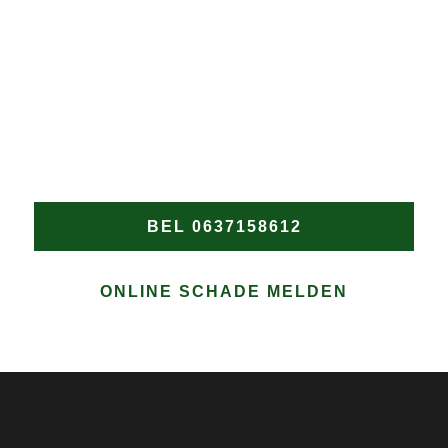
DAKPROBLEMEN?
Wacht niet tot de schade verergert! Heeft u een nood
dakdekker in Noordstroe nodig? Bel Groen
Dakwerken onmiddellijk voor snelle en professionele
hulp bij elke daklekkage of spoedreparatie in
Noordstroe.
BEL 0637158612
ONLINE SCHADE MELDEN