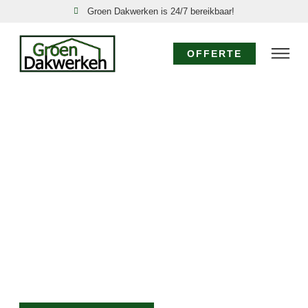
Groen Dakwerken is 24/7 bereikbaar!
OFFERTE
SPOED DAKDEKKER
NOORDSTROE: 24/7
DIRECT HULP!
Acute dakproblemen in Noordstroe, zoals een
daklekkage of stormschade, vereisen directe actie.
Groen Dakwerken is uw nood dakdekker in Noordstroe,
24 uur per dag, 7 dagen per week bereikbaar. Onze
ervaren dakdekkers komen direct voor een spoed
dakreparatie Noordstroe om verdere schade te
voorkomen.