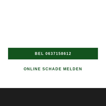
DAKPROBLEMEN?
Wacht niet tot de schade verergert! Heeft u een nood
dakdekker in Oudendijk nodig? Bel Groen
Dakwerken onmiddellijk voor snelle en professionele
hulp bij elke daklekkage of spoedreparatie in
Oudendijk.
BEL 0637158612
ONLINE SCHADE MELDEN