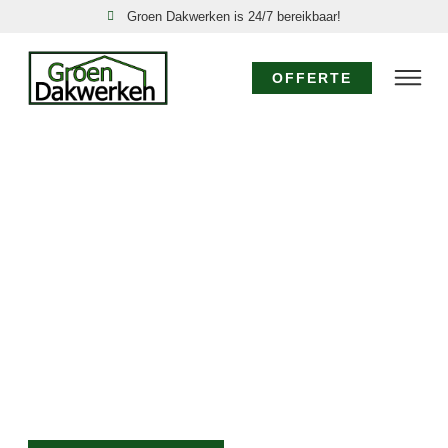
Groen Dakwerken is 24/7 bereikbaar!
OFFERTE
SPOED DAKDEKKER
OUDENDIJK: 24/7
DIRECT HULP!
Acute dakproblemen in Oudendijk, zoals een
daklekkage of stormschade, vereisen directe actie.
Groen Dakwerken is uw nood dakdekker in Oudendijk,
24 uur per dag, 7 dagen per week bereikbaar. Onze
ervaren dakdekkers komen direct voor een spoed
dakreparatie Oudendijk om verdere schade te
voorkomen.