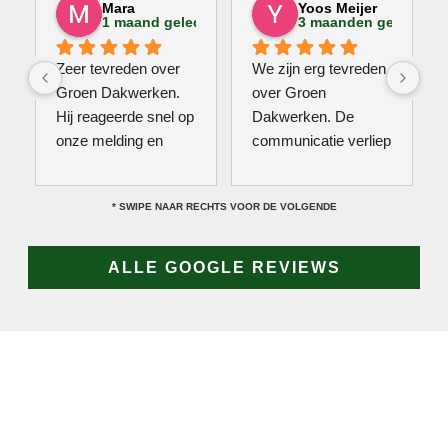
Mara
Yoos Meijer
1 maand geleden
3 maanden geleden
Zeer tevreden over 
We zijn erg tevreden 
Groen Dakwerken. 
over Groen 
Hij reageerde snel op 
Dakwerken. De 
onze melding en 
communicatie verliep 
kwam direct met een 
erg soepel met Jan, 
collega kijken naar 
hij heeft veel kennis 
* SWIPE NAAR RECHTS VOOR DE VOLGENDE
het probleem. Omdat 
van het vak en werkt 
een definitieve 
snel & zorgvuldig. 
reparatie niet meteen 
Echt een aanrader! 
ALLE GOOGLE REVIEWS
mogelijk was, heeft 
10/10!
hij eerst een 
noodoplossing 
geplaatst zodat 
verdere schade 
wordt voorkomen.
JAN GROEN | OPRICHTER