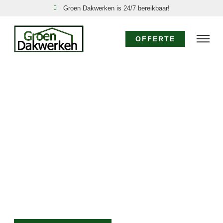
Groen Dakwerken is 24/7 bereikbaar!
OFFERTE
SPOED DAKDEKKER
SPIJKERBOOR: 24/7
DIRECT HULP!
Acute dakproblemen in Spijkerboor, zoals een
daklekkage of stormschade, vereisen directe actie.
Groen Dakwerken is uw nood dakdekker in
Spijkerboor, 24 uur per dag, 7 dagen per week
bereikbaar. Onze ervaren dakdekkers komen direct
voor een spoed dakreparatie Spijkerboor om verdere
schade te voorkomen.