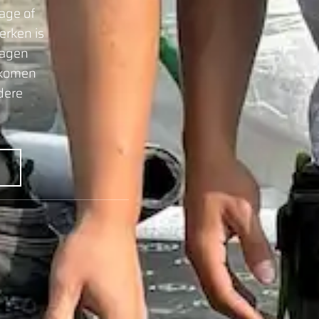
age of
erken is
dagen
 komen
dere