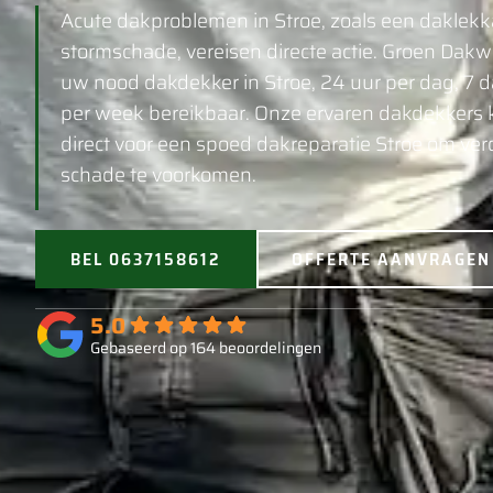
Acute dakproblemen in Stroe, zoals een daklekk
stormschade, vereisen directe actie. Groen Dakw
uw nood dakdekker in Stroe, 24 uur per dag, 7 
per week bereikbaar. Onze ervaren dakdekkers
direct voor een spoed dakreparatie Stroe om ver
schade te voorkomen.
BEL 0637158612
OFFERTE AANVRAGEN
5.0
Gebaseerd op 164 beoordelingen