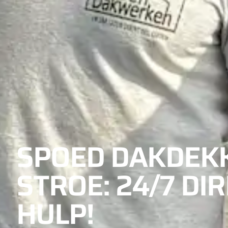
SPOED DAKDEK
STROE: 24/7 DI
HULP!