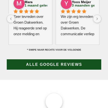
Mara
Yoos Meijer
1 maand geleden
3 maanden geleden
Zeer tevreden over 
We zijn erg tevreden 
Groen Dakwerken. 
over Groen 
Hij reageerde snel op 
Dakwerken. De 
onze melding en 
communicatie verliep 
kwam direct met een 
erg soepel met Jan, 
collega kijken naar 
hij heeft veel kennis 
* SWIPE NAAR RECHTS VOOR DE VOLGENDE
het probleem. Omdat 
van het vak en werkt 
een definitieve 
snel & zorgvuldig. 
reparatie niet meteen 
Echt een aanrader! 
ALLE GOOGLE REVIEWS
mogelijk was, heeft 
10/10!
hij eerst een 
noodoplossing 
geplaatst zodat 
verdere schade 
wordt voorkomen.
JAN GROEN | OPRICHTER