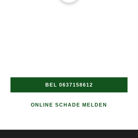
DAKPROBLEMEN?
Wacht niet tot de schade verergert! Heeft u een nood
dakdekker in Wervershoof nodig? Bel Groen
Dakwerken onmiddellijk voor snelle en professionele
hulp bij elke daklekkage of spoedreparatie in
Wervershoof.
BEL 0637158612
ONLINE SCHADE MELDEN