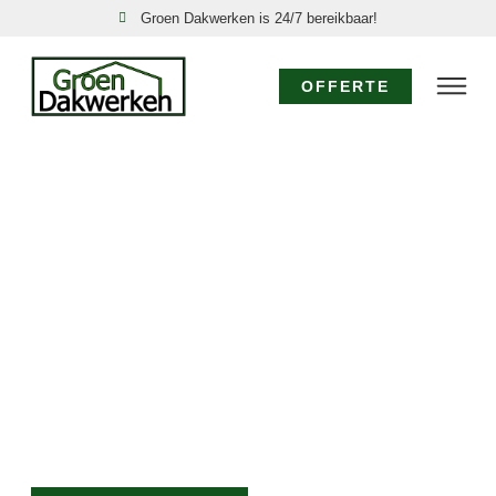
Groen Dakwerken is 24/7 bereikbaar!
OFFERTE
SPOED DAKDEKKER
WERVERSHOOF: 24/7
DIRECT HULP!
Acute dakproblemen in Wervershoof, zoals een
daklekkage of stormschade, vereisen directe actie.
Groen Dakwerken is uw nood dakdekker in
Wervershoof, 24 uur per dag, 7 dagen per week
bereikbaar. Onze ervaren dakdekkers komen direct
voor een spoed dakreparatie Wervershoof om verdere
schade te voorkomen.