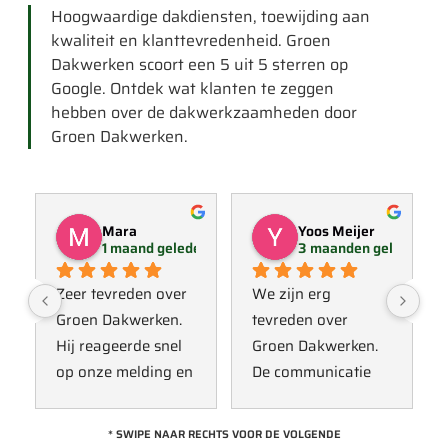
Hoogwaardige dakdiensten, toewijding aan
kwaliteit en klanttevredenheid. Groen
Dakwerken scoort een 5 uit 5 sterren op
Google. Ontdek wat klanten te zeggen
hebben over de dakwerkzaamheden door
Groen Dakwerken.
Mara
Yoos Meijer
1 maand geleden
3 maanden geleden
Zeer tevreden over 
We zijn erg 
Groen Dakwerken. 
tevreden over 
Hij reageerde snel 
Groen Dakwerken. 
op onze melding en 
De communicatie 
kwam direct met 
verliep erg soepel 
een collega kijken 
met Jan, hij heeft 
* SWIPE NAAR RECHTS VOOR DE VOLGENDE