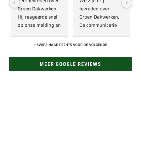
Zeer tevreden over 
We zijn erg 
Groen Dakwerken. 
tevreden over 
Hij reageerde snel 
Groen Dakwerken. 
op onze melding en 
De communicatie 
kwam direct met 
verliep erg soepel 
een collega kijken 
met Jan, hij heeft 
* SWIPE NAAR RECHTS VOOR DE VOLGENDE
naar het probleem. 
veel kennis van het 
Omdat een 
vak en werkt snel & 
MEER GOOGLE REVIEWS
definitieve reparatie 
zorgvuldig. Echt 
niet meteen 
een aanrader! 
mogelijk was, heeft 
10/10!
hij eerst een 
noodoplossing 
geplaatst zodat 
verdere schade 
JAN GROEN | OPRICHTER
wordt voorkomen.
LAST VAN LEKKAGE?