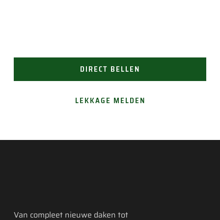
Vertrouw op Groen Dakwerken voor een snelle en
doeltreffende oplossing. Bel ons voor direct contact
(24/7 bereikbaar). Of vraag gemakkelijk een offerte
aan.
DIRECT BELLEN
LEKKAGE MELDEN
Van compleet nieuwe daken tot