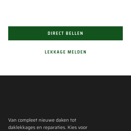
(24/7 bereikbaar). Of vraag gemakkelijk een offerte
aan.
DIRECT BELLEN
LEKKAGE MELDEN
Van compleet nieuwe daken tot
daklekkages en reparaties. Kies voor