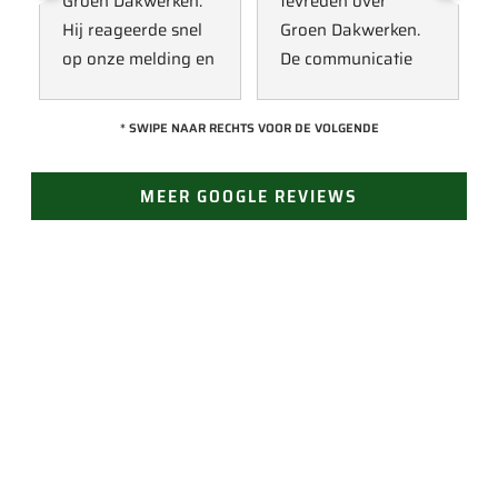
Groen Dakwerken. 
tevreden over 
Hij reageerde snel 
Groen Dakwerken. 
op onze melding en 
De communicatie 
kwam direct met 
verliep erg soepel 
een collega kijken 
met Jan, hij heeft 
* SWIPE NAAR RECHTS VOOR DE VOLGENDE
naar het probleem. 
veel kennis van het 
Omdat een 
vak en werkt snel & 
MEER GOOGLE REVIEWS
definitieve reparatie 
zorgvuldig. Echt 
niet meteen 
een aanrader! 
mogelijk was, heeft 
10/10!
hij eerst een 
noodoplossing 
geplaatst zodat 
verdere schade 
JAN GROEN | OPRICHTER
wordt voorkomen.
LAST VAN LEKKAGE?
Vertrouw op Groen Dakwerken voor een snelle en
doeltreffende oplossing. Bel ons voor direct contact