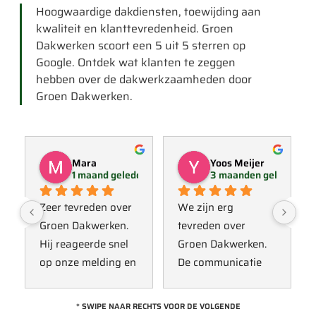
Hoogwaardige dakdiensten, toewijding aan
kwaliteit en klanttevredenheid. Groen
Dakwerken scoort een 5 uit 5 sterren op
Google. Ontdek wat klanten te zeggen
hebben over de dakwerkzaamheden door
Groen Dakwerken.
Mara
Yoos Meijer
1 maand geleden
3 maanden geleden
Zeer tevreden over 
We zijn erg 
Groen Dakwerken. 
tevreden over 
Hij reageerde snel 
Groen Dakwerken. 
op onze melding en 
De communicatie 
kwam direct met 
verliep erg soepel 
een collega kijken 
met Jan, hij heeft 
* SWIPE NAAR RECHTS VOOR DE VOLGENDE